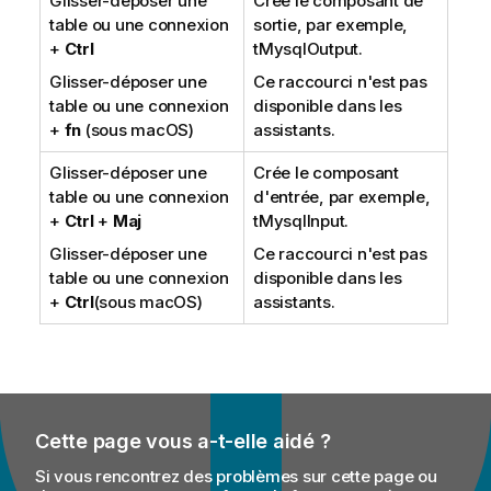
Glisser-déposer une
Crée le composant de
table ou une connexion
sortie, par exemple,
+
Ctrl
tMysqlOutput
.
Glisser-déposer une
Ce raccourci n'est pas
table ou une connexion
disponible dans les
+
fn
(sous macOS)
assistants.
Glisser-déposer une
Crée le composant
table ou une connexion
d'entrée, par exemple,
+
Ctrl
+
Maj
tMysqlInput
.
Glisser-déposer une
Ce raccourci n'est pas
table ou une connexion
disponible dans les
+
Ctrl
(sous macOS)
assistants.
Cette page vous a-t-elle aidé ?
Si vous rencontrez des problèmes sur cette page ou