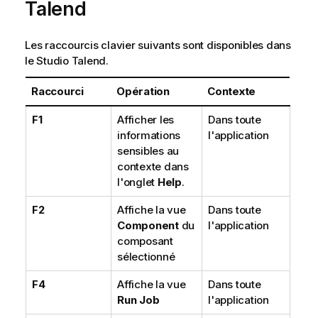
Talend
Les raccourcis clavier suivants sont disponibles dans
le
Studio Talend
.
Raccourci
Opération
Contexte
F1
Afficher les
Dans toute
informations
l'application
sensibles au
contexte dans
l'onglet
Help
.
F2
Affiche la vue
Dans toute
Component
du
l'application
composant
sélectionné
F4
Affiche la vue
Dans toute
Run Job
l'application