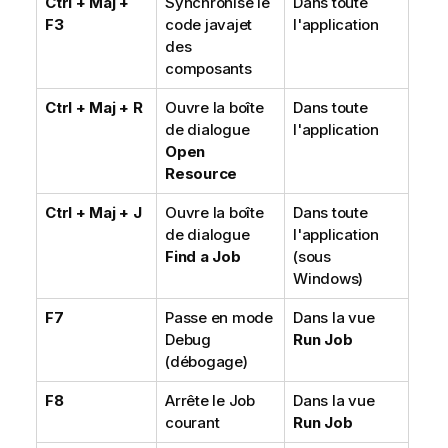
Ctrl + Maj +
Synchronise le
Dans toute
F3
code javajet
l'application
des
composants
Ctrl + Maj + R
Ouvre la boîte
Dans toute
de dialogue
l'application
Open
Resource
Ctrl + Maj + J
Ouvre la boîte
Dans toute
de dialogue
l'application
Find a Job
(sous
Windows)
F7
Passe en mode
Dans la vue
Debug
Run Job
(débogage)
F8
Arrête le Job
Dans la vue
courant
Run Job