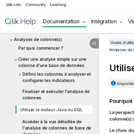
Qlik.com
Community
Learning
données
Analyses de redondance
Documentation
Intégration
Vi
Analyses de tables
Analyses de colonne(s)
Guide d'utili
Par quoi commencer ?
Analyses de 
Créer une analyse simple sur une
Utili
colonne d'une base de données
Définir les colonnes à analyser et
configurer les indicateurs
Disponibl
Finaliser et exécuter l'analyse de
colonnes
Pourquoi
Utiliser le moteur Java ou SQL
La perspect
colonne(s) 
Accéder à la vue détaillée de
l'analyse de colonnes de base de
Le choix du