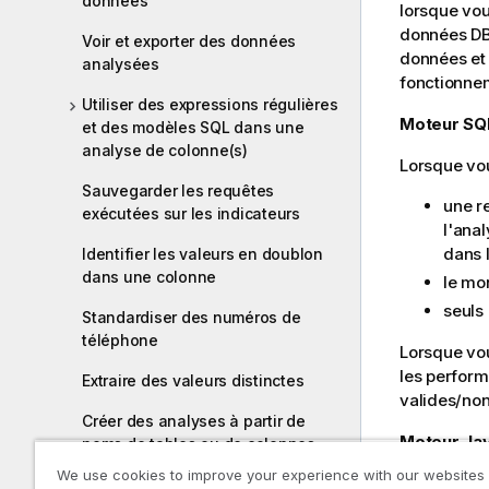
données
lorsque vou
données DB2
Voir et exporter des données
données et
analysées
fonctionne
Utiliser des expressions régulières
Moteur SQL
et des modèles SQL dans une
analyse de colonne(s)
Lorsque vou
Sauvegarder les requêtes
une r
exécutées sur les indicateurs
l'anal
dans 
Identifier les valeurs en doublon
dans une colonne
le mo
seuls 
Standardiser des numéros de
téléphone
Lorsque vou
les perfor
Extraire des valeurs distinctes
valides/non
Créer des analyses à partir de
Moteur Jav
noms de tables ou de colonnes
We use cookies to improve your experience with our websites
Si vous uti