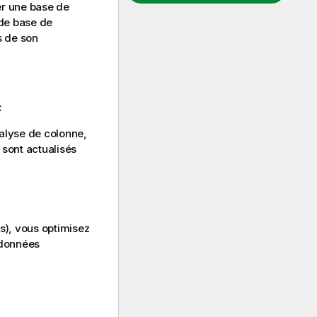
er une base de
 de base de
s de son
:
nalyse de colonne,
 sont actualisés
s), vous optimisez
 données