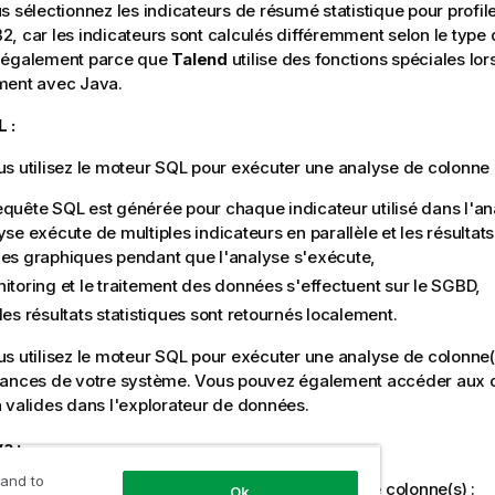
s sélectionnez les indicateurs de résumé statistique pour profil
, car les indicateurs sont calculés différemment selon le type
 également parce que
Talend
utilise des fonctions spéciales lor
ment avec Java.
 :
s utilisez le moteur SQL pour exécuter une analyse de colonne 
equête SQL est générée pour chaque indicateur utilisé dans l'a
yse exécute de multiples indicateurs en parallèle et les résultats
les graphiques pendant que l'analyse s'exécute,
nitoring et le traitement des données s'effectuent sur le SGBD,
les résultats statistiques sont retournés localement.
s utilisez le moteur SQL pour exécuter une analyse de colonne(
mances de votre système. Vous pouvez également accéder aux
 valides dans l'explorateur de données.
a :
 and to
lisez le moteur Java pour exécuter une analyse de colonne(s) :
Ok