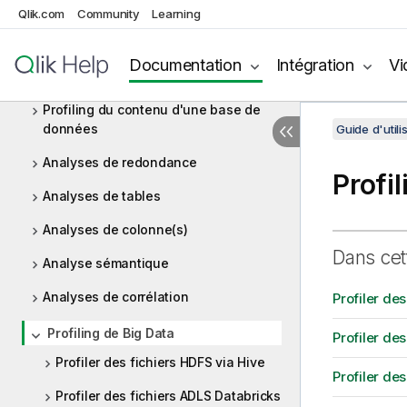
Qlik.com
Community
Learning
Prise en main de Talend Data Quality
Configuration des connexions aux
Documentation
Intégration
Vi
sources de données
Profiling du contenu d'une base de
données
Guide d'utili
Analyses de redondance
Profi
Analyses de tables
Analyses de colonne(s)
Dans cet
Analyse sémantique
Analyses de corrélation
Profiler de
Profiling de Big Data
Profiler de
Profiler des fichiers HDFS via Hive
Profiler de
Profiler des fichiers ADLS Databricks