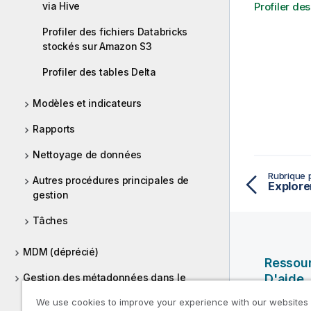
via Hive
Profiler des
Profiler des fichiers Databricks
stockés sur Amazon S3
Profiler des tables Delta
Modèles et indicateurs
Rapports
Nettoyage de données
Rubrique 
Autres procédures principales de
gestion
Tâches
MDM (déprécié)
Ressou
Gestion des métadonnées dans le
D'aide
Studio Talend
We use cookies to improve your experience with our websites
Vidéos Ql