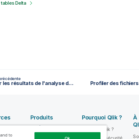
 tables Delta
précédente
Explorer les résultats de l'analyse de corrélation nominale
Profiler des fichier
rces
Produits
Pourquoi Qlik ?
À
Ql
INTÉGRATION ET
Pourquoi Qlik ?
QUALITÉ DE
 and to
ik Help
So
Fiabilité et sécurité
Ok
DONNÉES