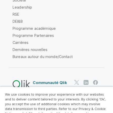
Société
Leadership
RSE
DEI&B
Programme académique
Programme Partenaires
Carrières
Dernières nouvelles
Bureaux autour du monde/Contact
Communauté Qlik
We use cookies to improve your experience with our websites
Contrats juridiques
and to deliver content tailored to your interests. By clicking ‘Ok’,
Conditions d'utilisation des produits
you accept the use of additional cookies which may involve
data transmission to third parties. Refer to our Privacy & Cookie
Legal Policies
Conditions légales