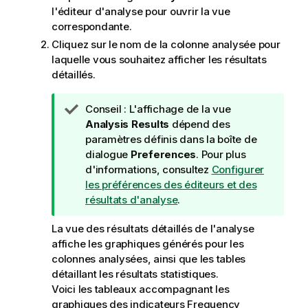
l'éditeur d'analyse pour ouvrir la vue
correspondante.
Cliquez sur le nom de la colonne analysée pour
laquelle vous souhaitez afficher les résultats
détaillés.
N
Conseil :
L'affichage de la vue
o
Analysis Results
dépend des
t
paramètres définis dans la boîte de
e
dialogue
Preferences
. Pour plus
I
d'informations, consultez
Configurer
n
les préférences des éditeurs et des
f
résultats d'analyse
.
o
La vue des résultats détaillés de l'analyse
r
affiche les graphiques générés pour les
m
colonnes analysées, ainsi que les tables
a
détaillant les résultats statistiques.
t
Voici les tableaux accompagnant les
i
graphiques des indicateurs Frequency
o