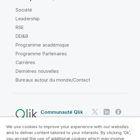
Société
Leadership
RSE
DEI&B
Programme académique
Programme Partenaires
Carrières
Dernières nouvelles
Bureaux autour du monde/Contact
Communauté Qlik
We use cookies to improve your experience with our websites
Contrats juridiques
and to deliver content tailored to your interests. By clicking ‘Ok’,
Conditions d'utilisation des produits
you accept the use of additional cookies which may involve