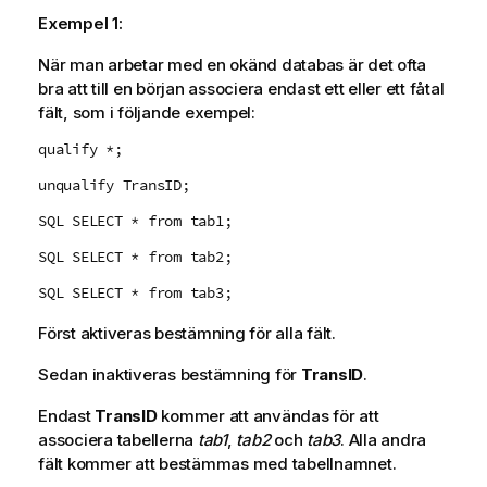
Exempel 1:
När man arbetar med en okänd databas är det ofta
bra att till en början associera endast ett eller ett fåtal
fält, som i följande exempel:
qualify *;
unqualify TransID;
SQL SELECT * from tab1;
SQL SELECT * from tab2;
SQL SELECT * from tab3;
Först aktiveras bestämning för alla fält.
Sedan inaktiveras bestämning för
TransID
.
Endast
TransID
kommer att användas för att
associera tabellerna
tab1
,
tab2
och
tab3
. Alla andra
fält kommer att bestämmas med tabellnamnet.