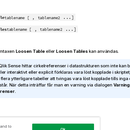
,
...]
le
tablename [
tablename2
,
...]
les
tablename [
tablename2
yntaxen
Loosen Table
eller
Loosen Tables
kan användas.
Qlik Sense
hittar cirkelreferenser i datastrukturen som inte kan 
ler interaktivt eller explicit förklaras vara löst kopplade i skrip
 flera ytterligare tabeller att tvingas vara löst kopplade tills inga
står. När detta inträffar får man en varning via dialogen
Varning
erenser
.
rom Trans;
 and to
Ok