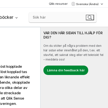
Qlik-resurser
Svenska (Ändra)
böcker
VAR DEN HÄR SIDAN TILL HJÄLP FÖR
DIG?
Om du stöter på några problem med den
här sidan eller innehållet på den, t.ex. ett
stavfel, ett saknat steg eller ett tekniskt fel
– meddela oss!
 löst kopplade
Lämna din feedback här
r löst kopplad tas
en liknande effekt
stående, okopplade
era olika delar av
 de streckade
 att
Qlik Sense
ekveringen.