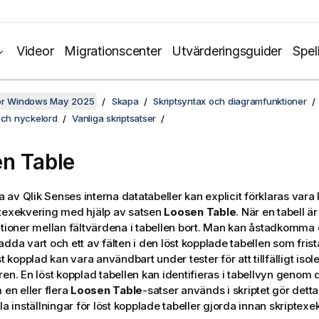
Videor
Migrationscenter
Utvärderingsguider
Spel
för Windows May 2025
Skapa
Skriptsyntax och diagramfunktioner
och nyckelord
Vanliga skriptsatser
n Table
ra av
Qlik Sense
s interna datatabeller kan explicit förklaras vara
texekvering med hjälp av satsen
Loosen Table
. När en tabell ä
ationer mellan fältvärdena i tabellen bort. Man kan åstadkomma 
adda vart och ett av fälten i den löst kopplade tabellen som fri
st kopplad kan vara användbart under tester för att tillfälligt isol
ren. En löst kopplad tabellen kan identifieras i tabellvyn genom
 en eller flera
Loosen Table
-satser används i skriptet gör detta
la inställningar för löst kopplade tabeller gjorda innan skriptex