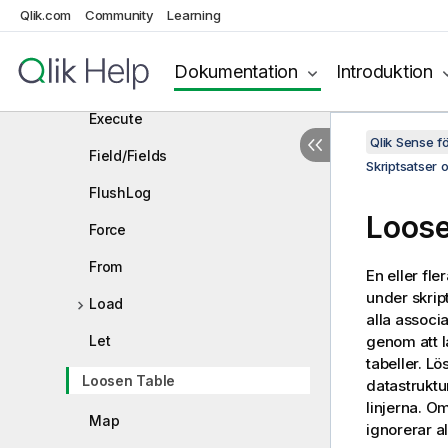
Disconnect
Qlik.com
Community
Learning
Drop
Dokumentation
Introduktion
Drop table
Execute
Qlik Sense 
Field/Fields
Skriptsatser 
FlushLog
Loose
Force
From
En eller fle
under skrip
Load
alla associ
Let
genom att l
tabeller. Lö
Loosen Table
datastruktu
linjerna. Om
Map
ignorerar al