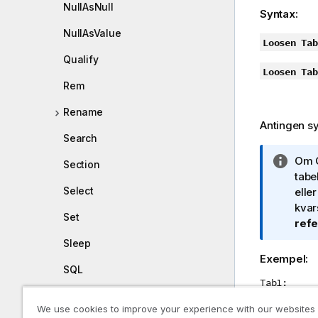
NullAsNull
Syntax:
NullAsValue
Loosen Tab
Qualify
Loosen Tab
Rem
Rename
Antingen s
Search
A
Om
Section
n
tabel
Select
t
eller
e
kvar
Set
c
ref
k
Sleep
n
Exempel:
SQL
i
Tab1:
n
SQLColumns
g
SELECT * f
We use cookies to improve your experience with our websites
o