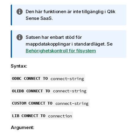
A
Den här funktionen är inte tillgänglig i
Qlik
n
Sense SaaS
.
t
e
A
Satsen har enbart stöd för
c
n
mappdatakopplingar i standardläget.
Se
k
t
Behörighetskontroll för filsystem
n
e
i
c
n
Syntax:
k
g
n
ODBC CONNECT TO
connect-string
o
i
m
OLEDB CONNECT TO
n
connect-string
i
g
n
CUSTOM CONNECT TO
connect-string
o
f
m
o
LIB CONNECT TO
connection
i
r
n
m
Argument:
f
a