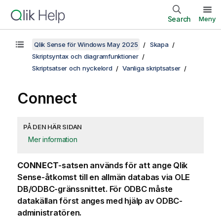
Search
Meny
Qlik Sense för Windows May 2025
Skapa
Skriptsyntax och diagramfunktioner
Skriptsatser och nyckelord
Vanliga skriptsatser
Connect
PÅ DEN HÄR SIDAN
Mer information
CONNECT
-satsen används för att ange
Qlik
Sense
-åtkomst till en allmän databas via
OLE
DB
/
ODBC
-gränssnittet. För
ODBC
måste
datakällan först anges med hjälp av
ODBC
-
administratören.