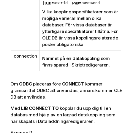
|
userid |
password
UID=
PWD=
Vilka kopplingsspecifikatorer som är
möjliga varierar mellan olika
databaser. För vissa databaser är
ytterligare specifikatorer tillåtna. För
OLE DB
är vissa kopplingsrelaterade
poster obligatoriska.
connection
Namnet på en datakoppling som
finns sparad i Skriptredigeraren.
Om
ODBC
placeras före
CONNECT
kommer
gränssnittet
ODBC
att användas, annars kommer
OLE
DB
att användas.
Med
LIB CONNECT TO
kopplar du upp dig till en
databas med hjälp av en lagrad datakoppling som
har skapats i Dataladdningsredigeraren.
Exempel 1: