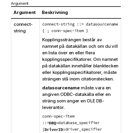
o
t
Argument
r
i
Argument
Beskrivning
m
o
a
n
connect-
connect-string ::= datasourcename
t
string
{ ; conn-spec-item }
i
Kopplingssträngen består av
o
namnet på datakällan och om du vill
n
en lista över en eller flera
kopplingsspecifikatorer. Om namnet
på datakällan innehåller blanktecken
eller kopplingsspecifikatorer, måste
strängen stå inom citationstecken.
datasourcename
måste vara en
angiven
ODBC
-datakälla eller en
sträng som anger en
OLE DB
-
leverantör.
conn-spec-item
::=
database_specifier
DBQ=
|
driver_specifier
DriverID=