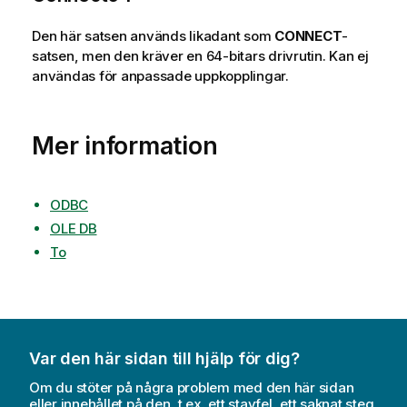
Den här satsen används likadant som
CONNECT
-
satsen, men den kräver en 64-bitars drivrutin. Kan ej
användas för anpassade uppkopplingar.
Mer information
ODBC
OLE DB
To
Var den här sidan till hjälp för dig?
Om du stöter på några problem med den här sidan
eller innehållet på den, t.ex. ett stavfel, ett saknat steg