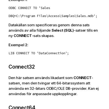
ODBC CONNECT TO 'Sales
DBQ=C:\Program Files\Access\Samples\Sales.mdb';
Datakällan som specificeras genom denna sats
används av alla följande
Select (SQL)
-satser tills en
ny
CONNECT
-sats skapas.
Exempel 2:
LIB CONNECT TO 'DataConnection';
Connect32
Den här satsen används likadant som
CONNECT
-
satsen, men den tvingar ett 64-bitarssystem att
använda en 32-bitars
ODBC
/
OLE DB
-provider. Kan ej
användas för anpassade uppkopplingar.
Connect64