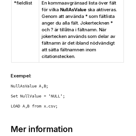
*fieldlist
En kommaavgränsad lista över fält
för vilka
NullAsValue
ska aktiveras.
Genom att använda
*
som fältlista
anger du alla fält. Jokertecknen
*
och
?
är tillåtna i fältnamn. När
jokertecken används som delar av
fältnamn är det ibland nödvändigt
att sätta fältnamnen inom
citationstecken.
Exempel:
NullAsValue A,B;
Set NullValue = 'NULL';
LOAD A,B from x.csv;
Mer information