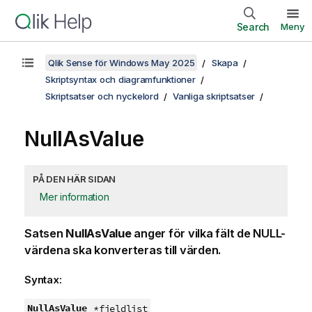
Search
Meny
Qlik Sense för Windows May 2025
Skapa
Skriptsyntax och diagramfunktioner
Skriptsatser och nyckelord
Vanliga skriptsatser
NullAsValue
PÅ DEN HÄR SIDAN
Mer information
Satsen
NullAsValue
anger för vilka fält de
NULL
-
värdena ska konverteras till värden.
Syntax:
NullAsValue
*fieldlist