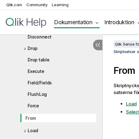
Derive
Qlik.com
Community
Learning
Direct Query
Dokumentation
Introduktion
Directory
Disconnect
Qlik Sense 
Drop
Skriptsatser 
Drop table
From
Execute
Field/Fields
Skriptnyck
satserna för
FlushLog
Load
Force
Selec
From
Load