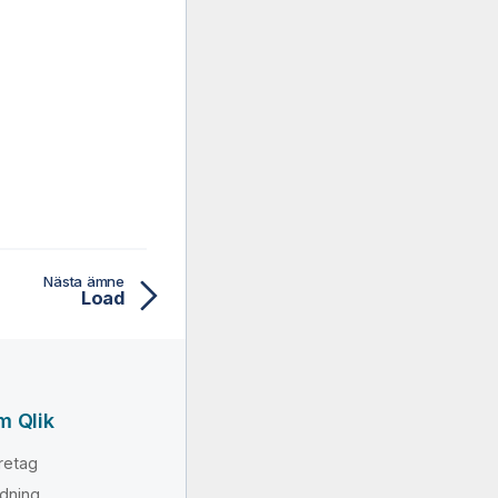
Nästa ämne
Load
m Qlik
retag
dning