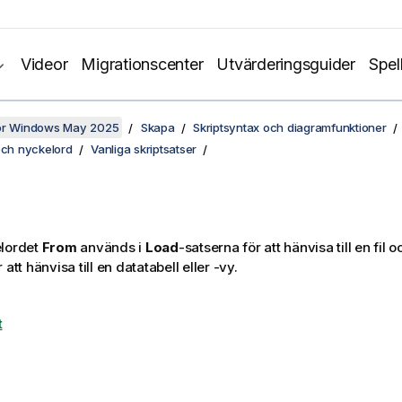
Videor
Migrationscenter
Utvärderingsguider
Spel
för Windows May 2025
Skapa
Skriptsyntax och diagramfunktioner
och nyckelord
Vanliga skriptsatser
elordet
From
används i
Load
-satserna för att hänvisa till en fil o
 att hänvisa till en datatabell eller -vy.
t