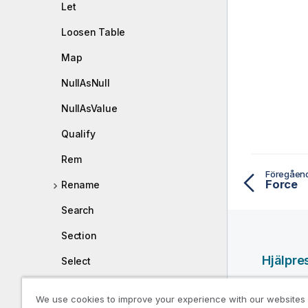
Let
Loosen Table
Map
NullAsNull
NullAsValue
Qualify
Rem
Föregåen
Force
Rename
Search
Section
Hjälpre
Select
Set
Qlik-hjäl
We use cookies to improve your experience with our websites
Qlik Deve