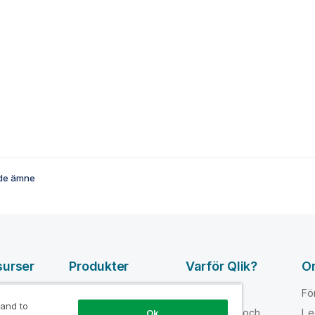
de ämne
surser
Produkter
Varför Qlik?
O
DATA
pvideor
Varför Qlik
Fö
INTEGRATION
 and to
loper
Förtroende och
Le
Ok
OCH KVALITET