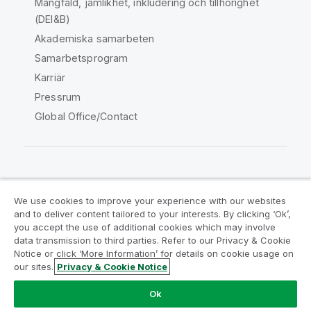
Mångfald, jämlikhet, inkludering och tillhörighet
(DEI&B)
Akademiska samarbeten
Samarbetsprogram
Karriär
Pressrum
Global Office/Contact
Qlik Community
We use cookies to improve your experience with our websites
and to deliver content tailored to your interests. By clicking ‘Ok’,
Juridiska avtal
Produktvillkor
you accept the use of additional cookies which may involve
data transmission to third parties. Refer to our Privacy & Cookie
Legal Policies
Legal Policies
Notice or click ‘More Information’ for details on cookie usage on
Användningsvillkor
Varumärken
our sites.
Privacy & Cookie Notice
Do Not Share My Info
Ok
Copyright © 1993-2026 QlikTech International AB. Alla