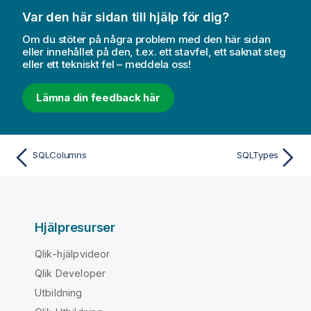
o
Var den här sidan till hjälp för dig?
r
Om du stöter på några problem med den här sidan
m
eller innehållet på den, t.ex. ett stavfel, ett saknat steg
a
eller ett tekniskt fel – meddela oss!
t
i
Lämna din feedback här
o
n
SQLColumns
SQLTypes
Hjälpresurser
Qlik-hjälpvideor
Qlik Developer
Utbildning