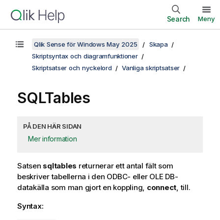
Search
Meny
Qlik Sense för Windows May 2025
Skapa
Skriptsyntax och diagramfunktioner
Skriptsatser och nyckelord
Vanliga skriptsatser
SQLTables
PÅ DEN HÄR SIDAN
Mer information
Satsen
sqltables
returnerar ett antal fält som
beskriver tabellerna i den
ODBC
- eller
OLE DB
-
datakälla som man gjort en koppling,
connect
, till.
Syntax: