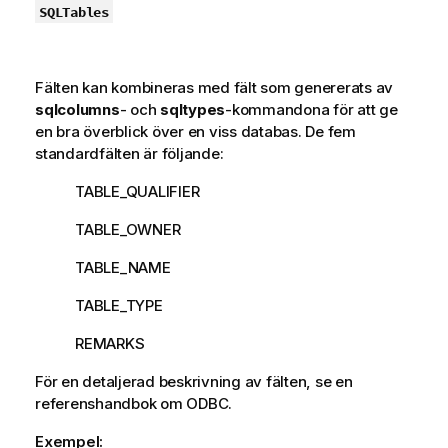
SQLTables
Fälten kan kombineras med fält som genererats av
sqlcolumns
- och
sqltypes
-kommandona för att ge
en bra överblick över en viss databas. De fem
standardfälten är följande:
TABLE_QUALIFIER
TABLE_OWNER
TABLE_NAME
TABLE_TYPE
REMARKS
För en detaljerad beskrivning av fälten, se en
referenshandbok om
ODBC
.
Exempel: