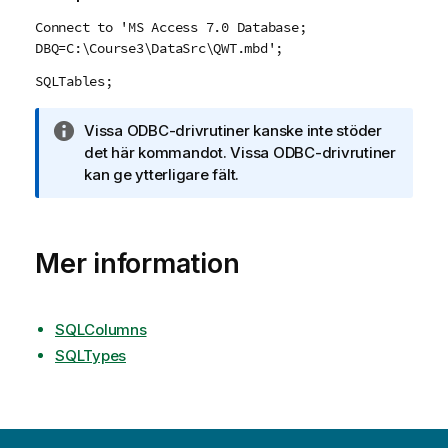
Connect to 'MS Access 7.0 Database;
DBQ=C:\Course3\DataSrc\QWT.mbd';
SQLTables;
A
Vissa
ODBC
-drivrutiner kanske inte stöder
n
det här kommandot. Vissa
ODBC
-drivrutiner
t
kan ge ytterligare fält.
e
c
k
Mer information
n
i
n
g
SQLColumns
o
SQLTypes
m
i
n
f