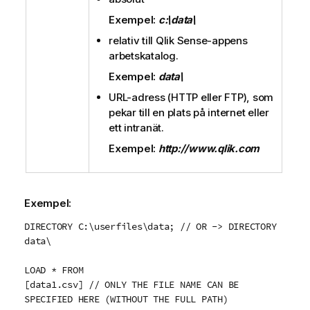
Exempel:
c:\data\
relativ till
Qlik Sense
-appens
arbetskatalog.
Exempel:
data\
URL-adress (
HTTP
eller
FTP
), som
pekar till en plats på internet eller
ett intranät.
Exempel:
http://www.qlik.com
Exempel:
DIRECTORY C:\userfiles\data; // OR -> DIRECTORY
data\
LOAD * FROM
[data1.csv] // ONLY THE FILE NAME CAN BE
SPECIFIED HERE (WITHOUT THE FULL PATH)