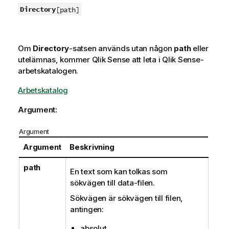
Directory
[path]
Om
Directory
-satsen används utan någon
path
eller
utelämnas, kommer
Qlik Sense
att leta i
Qlik Sense
-
arbetskatalogen.
Arbetskatalog
Argument:
Argument
Argument
Beskrivning
path
En text som kan tolkas som
sökvägen till
data
-filen.
Sökvägen är sökvägen till filen,
antingen:
absolut