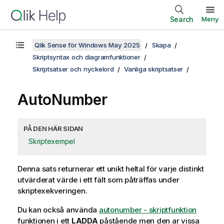
Search
Meny
Qlik Sense för Windows May 2025
Skapa
Skriptsyntax och diagramfunktioner
Skriptsatser och nyckelord
Vanliga skriptsatser
AutoNumber
PÅ DEN HÄR SIDAN
Skriptexempel
Denna sats returnerar ett unikt heltal för varje distinkt
utvärderat värde i ett fält som påträffas under
skriptexekveringen.
Du kan också använda
autonumber - skriptfunktion
funktionen i ett
LADDA
påstående men den ar vissa