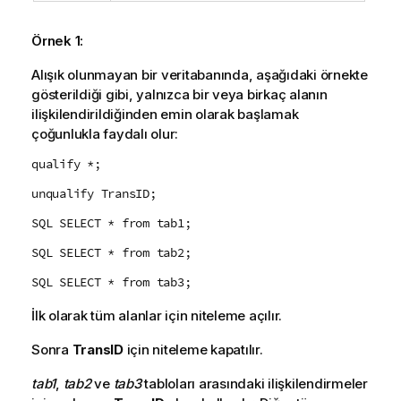
Örnek 1:
Alışık olunmayan bir veritabanında, aşağıdaki örnekte
gösterildiği gibi, yalnızca bir veya birkaç alanın
ilişkilendirildiğinden emin olarak başlamak
çoğunlukla faydalı olur:
qualify *;
unqualify TransID;
SQL SELECT * from tab1;
SQL SELECT * from tab2;
SQL SELECT * from tab3;
İlk olarak tüm alanlar için niteleme açılır.
Sonra
TransID
için niteleme kapatılır.
tab1
,
tab2
ve
tab3
tabloları arasındaki ilişkilendirmeler