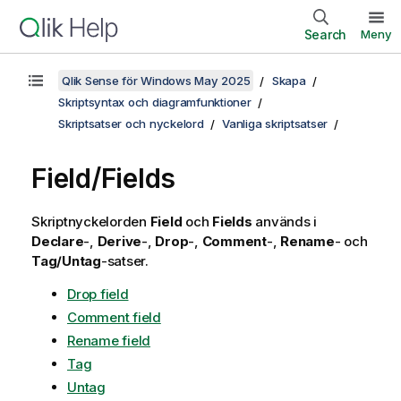
Search
Meny
Qlik Sense för Windows May 2025
Skapa
Skriptsyntax och diagramfunktioner
Skriptsatser och nyckelord
Vanliga skriptsatser
Field/Fields
Skriptnyckelorden
Field
och
Fields
används i
Declare
-,
Derive
-,
Drop
-,
Comment
-,
Rename
- och
Tag/Untag
-satser.
Drop field
Comment field
Rename field
Tag
Untag