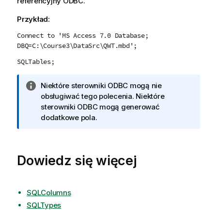
referencyjny
ODBC
.
Przykład:
Connect to 'MS Access 7.0 Database;
DBQ=C:\Course3\DataSrc\QWT.mbd';
SQLTables;
I
Niektóre sterowniki
ODBC
mogą nie
n
obsługiwać tego polecenia. Niektóre
f
sterowniki
ODBC
mogą generować
o
dodatkowe pola.
r
m
a
Dowiedz się więcej
c
j
a
SQLColumns
SQLTypes