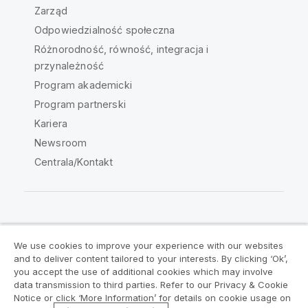
Zarząd
Odpowiedzialność społeczna
Różnorodność, równość, integracja i
przynależność
Program akademicki
Program partnerski
Kariera
Newsroom
Centrala/Kontakt
Społeczność Qlik
We use cookies to improve your experience with our websites
and to deliver content tailored to your interests. By clicking ‘Ok’,
Umowy prawne
Warunki produktu
you accept the use of additional cookies which may involve
data transmission to third parties. Refer to our Privacy & Cookie
Legal Policies
Legal Policies
Notice or click ‘More Information’ for details on cookie usage on
Warunki korzystania
Znaki towarowe