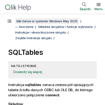
Search
Menu
Qlik Sense w systemie Windows May 2025
— tworzenie
Składnia skryptów i funkcje wykresów
Instrukcje i słowa kluczowe skryptu
Zwykłe instrukcje skryptu
SQLTables
NA TEJ STRONIE
Dowiedz się więcej
Instrukcja
sqltables
zwraca zestaw pól opisujących
tabele źródła danych
ODBC
lub
OLE DB
, do którego
utworzono połączenie
connect
.
Składnia: