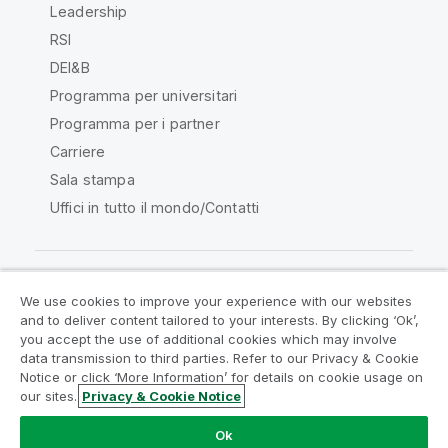
Leadership
RSI
DEI&B
Programma per universitari
Programma per i partner
Carriere
Sala stampa
Uffici in tutto il mondo/Contatti
We use cookies to improve your experience with our websites
Qlik Community
and to deliver content tailored to your interests. By clicking ‘Ok’,
you accept the use of additional cookies which may involve
data transmission to third parties. Refer to our Privacy & Cookie
Contratti
Termini del prodotto
Notice or click ‘More Information’ for details on cookie usage on
Legal Policies
Note Legali
our sites.
Privacy & Cookie Notice
Termini di utilizzo
Marchi
Do Not Share My Info
Ok
Copyright © 1993-2026 QlikTech International AB. Tutti i