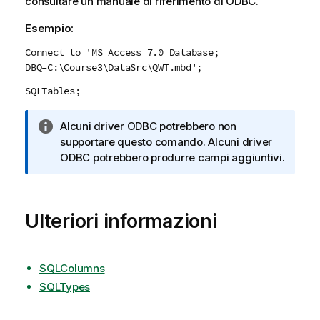
consultare un manuale di riferimento di
ODBC
.
Esempio:
Connect to 'MS Access 7.0 Database;
DBQ=C:\Course3\DataSrc\QWT.mbd';
SQLTables;
N
Alcuni driver
ODBC
potrebbero non
o
supportare questo comando. Alcuni driver
t
ODBC
potrebbero produrre campi aggiuntivi.
a
i
n
Ulteriori informazioni
f
o
r
m
SQLColumns
a
SQLTypes
t
i