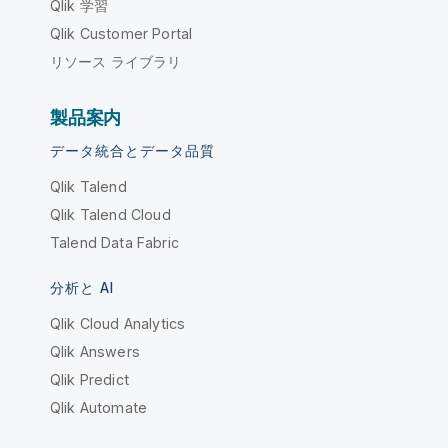
Qlik 学習
Qlik Customer Portal
リソース ライブラリ
製品案内
データ統合とデータ品質
Qlik Talend
Qlik Talend Cloud
Talend Data Fabric
分析と AI
Qlik Cloud Analytics
Qlik Answers
Qlik Predict
Qlik Automate