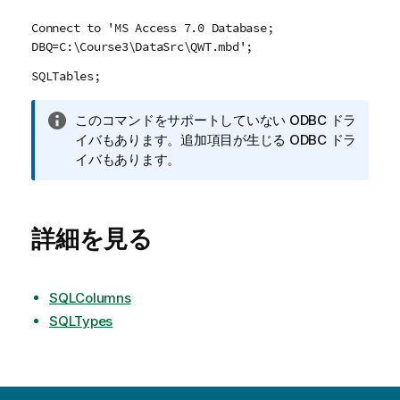
Connect to 'MS Access 7.0 Database;
DBQ=C:\Course3\DataSrc\QWT.mbd';
SQLTables;
情
このコマンドをサポートしていない
ODBC
ドラ
報
イバもあります。追加項目が生じる
ODBC
ドラ
メ
イバもあります。
モ
詳細を見る
SQLColumns
SQLTypes