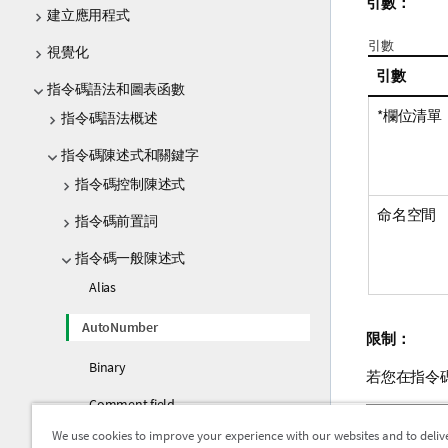
引數：
建立應用程式
引數
視覺化
引數
指令碼語法和圖表函數
*欄位清單
指令碼語法概述
指令碼陳述式和關鍵字
指令碼控制陳述式
命名空間
指令碼前置詞
指令碼一般陳述式
Alias
AutoNumber
限制：
Binary
若您在指令
Comment field
範例 -
We use cookies to improve your experience with our websites and to deliv
Comment table