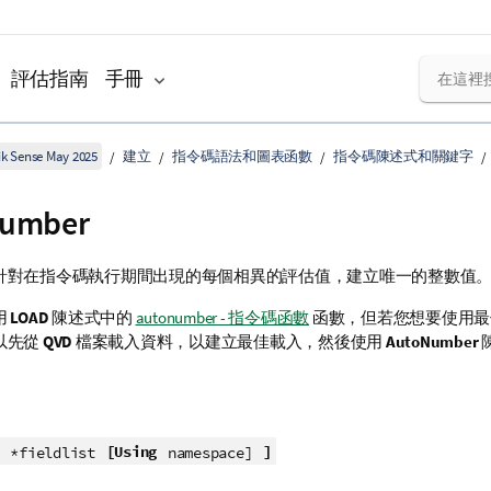
評估指南
手冊
k Sense May 2025
建立
指令碼語法和圖表函數
指令碼陳述式和關鍵字
umber
針對在指令碼執行期間出現的每個相異的評估值，建立唯一的整數值
用
LOAD
陳述式中的
autonumber - 指令碼函數
函數，但若您想要使用最
以先從
QVD
檔案載入資料，以建立最佳載入，然後使用
AutoNumber
[Using
]
*fieldlist
namespace]