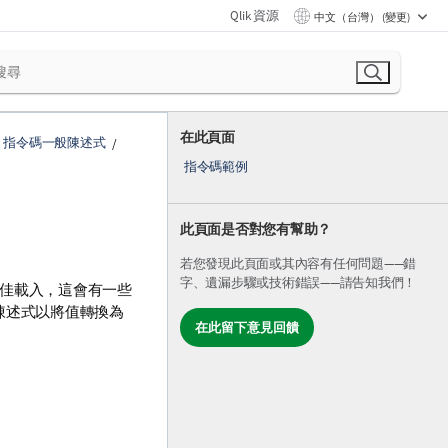
Qlik 資源
中文（台灣） (變更)
在此頁面
指令碼一般陳述式
指令碼範例
此頁面是否對您有幫助？
。
若您發現此頁面或其內容有任何問題——錯
字、遺漏步驟或技術錯誤——請告知我們！
佳載入，這會有一些
陳述式以將值轉換為
在此留下意見回饋