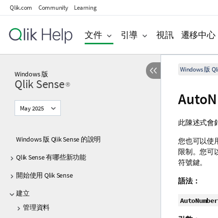
Qlik.com
Community
Learning
文件
引導
視訊
遷移中心
Windows 版 Qli
Windows
版
Qlik Sense
®
AutoN
May 2025
此陳述式會
Windows 版 Qlik Sense 的說明
您也可以使
限制。您可
Qlik Sense 有哪些新功能
符號鍵。
開始使用 Qlik Sense
語法：
建立
AutoNumber
管理資料