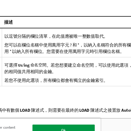
描述
以逗號分隔的欄位清單，在此值應被唯一整數值取代。
您可以在欄位名稱中使用萬用字元 ? 和 *，以納入名稱符合的所有
用 * 以納入所有欄位。您需要在使用萬用字元時引用欄位名稱。
可選擇
命名空間
。若您想要建立命名空間，可以使用此選項
Using
的相同值共用相同的金鑰。
若您不使用此選項，所有欄位都會有獨立的金鑰索引。
碼中有數個
LOAD
陳述式，則需要在最終的
LOAD
陳述式之後置放
Aut
 含 AutoNumber 的指令碼
er content
Ok