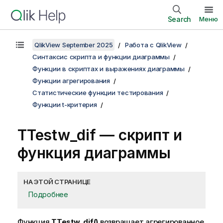
Search
Меню
QlikView September 2025
Работа с QlikView
Синтаксис скрипта и функции диаграммы
Функции в скриптах и выражениях диаграммы
Функции агрегирования
Статистические функции тестирования
Функции t-критерия
TTestw_dif
— скрипт и
функция диаграммы
НА ЭТОЙ СТРАНИЦЕ
Подробнее
Функция
TTestw_dif()
возвращает агрегированное