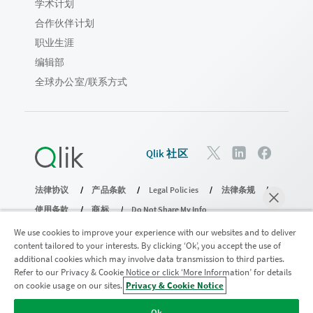
学术计划
合作伙伴计划
职业生涯
编辑部
全球办公室/联系方式
Qlik 社区
法律协议
产品条款
Legal Policies
法律条规
使用条款
商标
Do Not Share My Info
版权所有 © 1993-2026 QlikTech International AB。保留所有权利。
We use cookies to improve your experience with our websites and to deliver
content tailored to your interests. By clicking ‘Ok’, you accept the use of
additional cookies which may involve data transmission to third parties.
Refer to our Privacy & Cookie Notice or click ‘More Information’ for details
加入分析现代化计划
on cookie usage on our sites.
Privacy & Cookie Notice
马上聊天
使用分析现代化计划实现现代化，同时不损害您宝贵的
Ok