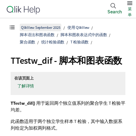
菜
Search
单
QlikView September 2025
使用 QlikView
脚本语法和图表函数
脚本和图表表达式中的函数
聚合函数
统计检验函数
T 检验函数
TTestw_dif
- 脚本和图表函数
在该页面上
了解详情
TTestw_dif()
用于返回两个独立值系列的聚合学生 T 检验平
均差。
此函数适用于两个独立学生样本 T 检验，其中输入数据系
列给定为加权两列格式。