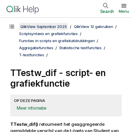
Search
Menu
QlikView September 2025
QlikView 12 gebruiken
Scriptsyntaxis en grafiekfuncties
Functies in scripts en grafiekuitdrukkingen
Aggregatiefuncties
Statistische testfuncties
T-testfuncties
TTestw_dif
- script- en
grafiekfunctie
OP DEZE PAGINA
Meer informatie
TTestw_dif()
retourneert het geaggregeerde
gemiddelde verschil van de t-toets van Student van