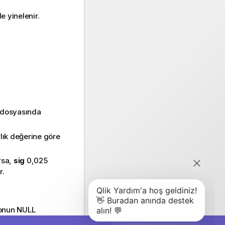
e yinelenir.
d dosyasında
rlık değerine göre
ırsa,
sig
0,025
r.
yonun
NULL