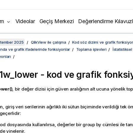
ım
Videolar
Geçiş Merkezi
Değerlendirme Kılavuzl
ptember 2025
QlikView ile çalışma
Kod söz dizimi ve grafik fonksiyon
nda ve grafik ifadelerinde fonksiyonlar
Toplama işlevleri
İstatistikse
yonları
1w_lower
- kod ve grafik fonks
ower()
, bir değer dizisi için güven aralığının alt ucuna yönelik t
, giriş veri serilerinin ağırlıklı iki sütun biçiminde verildiği tek ör
 geçerlidir:
od dosyasında kullanılırsa, değerler bir group by cümlesi ile tan
de yinelenir.