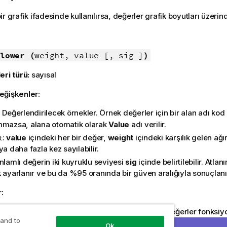
r grafik ifadesinde kullanılırsa, değerler grafik boyutları üzerind
:
lower (
weight, value [, sig ]
)
eri türü:
sayısal
eğişkenler:
: Değerlendirilecek örnekler. Örnek değerler için bir alan adı ko
nmazsa, alana otomatik olarak
Value
adı verilir.
:
value
içindeki her bir değer,
weight
içindeki karşılık gelen ağı
t
ya daha fazla kez sayılabilir.
Anlamlı değerin iki kuyruklu seviyesi
sig
içinde belirtilebilir. Atlan
k ayarlanır ve bu da %95 oranında bir güven aralığıyla sonuçlanı
r:
indeki metin değerleri,
NULL
değerler ve eksik değerler fonksi
 and to
öndürmesiyle sonuçlanır.
Ok