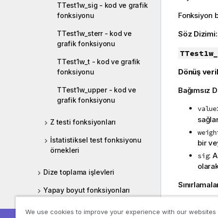
TTest1w_sig - kod ve grafik
Fonksiyon bi
fonksiyonu
TTest1w_sterr - kod ve
Söz Dizimi
grafik fonksiyonu
TTest1w_
TTest1w_t - kod ve grafik
Dönüş veril
fonksiyonu
TTest1w_upper - kod ve
Bağımsız D
grafik fonksiyonu
value
sağla
Z testi fonksiyonları
weigh
İstatistiksel test fonksiyonu
bir ve
örnekleri
: 
sig
olara
Dize toplama işlevleri
Sınırlamala
Yapay boyut fonksiyonları
İfade değer
İç içe geçmeli toplamalar
We use cookies to improve your experience with our websites
sonucunu d