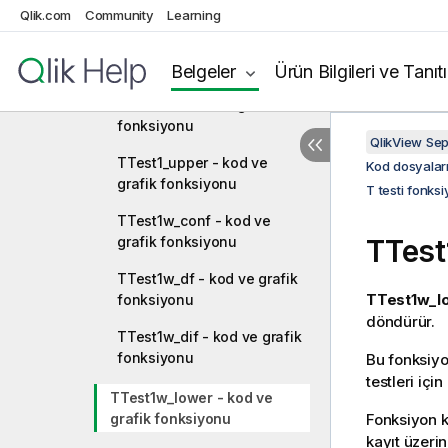
fonksiyonu
Qlik.com
Community
Learning
TTest1_sterr - kod ve grafik
fonksiyonu
Belgeler
Ürün Bilgileri ve Tanıt
TTest1_t - kod ve grafik
fonksiyonu
QlikView Se
TTest1_upper - kod ve
Kod dosyaları
grafik fonksiyonu
T testi fonksi
TTest1w_conf - kod ve
grafik fonksiyonu
TTest
TTest1w_df - kod ve grafik
TTest1w_l
fonksiyonu
döndürür.
TTest1w_dif - kod ve grafik
fonksiyonu
Bu fonksiyon
testleri için
TTest1w_lower - kod ve
grafik fonksiyonu
Fonksiyon k
kayıt üzerin