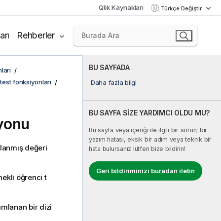
Qlik Kaynakları
Türkçe Değiştir
arı
Rehberler
BU SAYFADA
ları
l test fonksiyonları
Daha fazla bilgi
BU SAYFA SİZE YARDIMCI OLDU MU?
iyonu
Bu sayfa veya içeriği ile ilgili bir sorun; bir
yazım hatası, eksik bir adım veya teknik bir
oplanmış değeri
hata bulursanız lütfen bize bildirin!
Geri bildiriminizi buradan iletin
nekli öğrenci t
ımlanan bir dizi