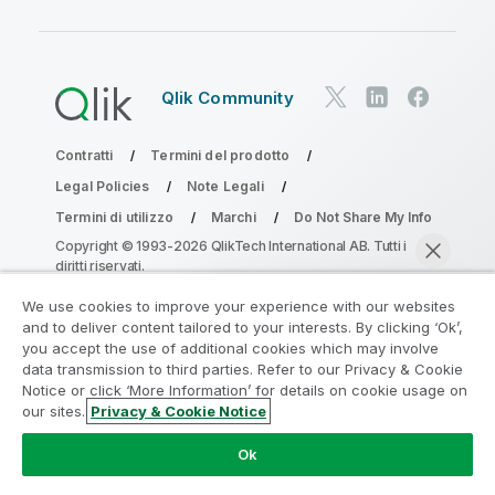
Qlik Community
Contratti
Termini del prodotto
Legal Policies
Note Legali
Termini di utilizzo
Marchi
Do Not Share My Info
Copyright © 1993-2026 QlikTech International AB. Tutti i
diritti riservati.
We use cookies to improve your experience with our websites
and to deliver content tailored to your interests. By clicking ‘Ok’,
Partecipa al programma Analytics
you accept the use of additional cookies which may involve
data transmission to third parties. Refer to our Privacy & Cookie
Modernization
Notice or click ‘More Information’ for details on cookie usage on
our sites.
Privacy & Cookie Notice
Modernizza senza compromettere le tue preziose app
Chatta ora
QlikView con il programma Analytics Modernization.
Fare
Ok
clic qui
per maggiori informazioni o per contattarci:
ampquestions@qlik.com