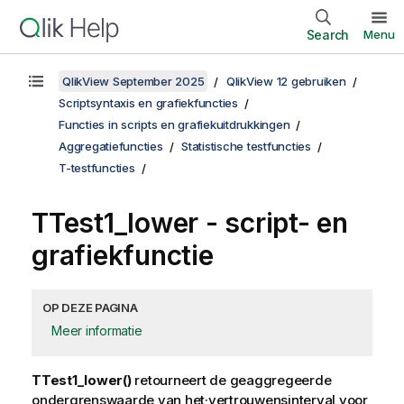
Search
Menu
QlikView September 2025
QlikView 12 gebruiken
Scriptsyntaxis en grafiekfuncties
Functies in scripts en grafiekuitdrukkingen
Aggregatiefuncties
Statistische testfuncties
T-testfuncties
TTest1_lower
- script- en
grafiekfunctie
OP DEZE PAGINA
Meer informatie
TTest1_lower()
retourneert de geaggregeerde
ondergrenswaarde van het·vertrouwensinterval voor