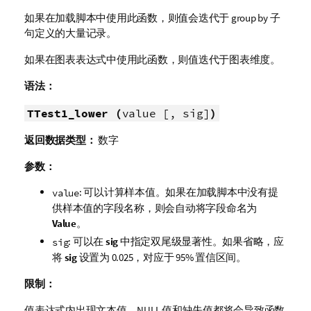
如果在加载脚本中使用此函数，则值会迭代于 group by 子
句定义的大量记录。
如果在图表表达式中使用此函数，则值迭代于图表维度。
语法：
TTest1_lower (
value [, sig]
)
返回数据类型：
数字
参数：
: 可以计算样本值。如果在加载脚本中没有提
value
供样本值的字段名称，则会自动将字段命名为
Value
。
: 可以在
sig
中指定双尾级显著性。如果省略，应
sig
将
sig
设置为 0.025，对应于 95% 置信区间。
限制：
值表达式内出现文本值，
NULL
值和缺失值都将会导致函数