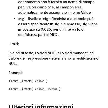
caricamento non è fornito un nome di campo
per i valori campione, al campo verrà
automaticamente assegnato il nome
Value
.
: Il livello di significatività a due code può
sig
essere specificato in
sig
. Se omesso,
sig
viene
impostato su 0,025, per un intervallo di
confidenza pari al 95%.
Limiti:
I valori di testo, i valori
NULL
e i valori mancanti nel
valore dell'espressione determinano la restituzione di
NULL
.
Esempi:
TTest1_lower( Value )
TTest1_lower( Value, 0.005 )
Ulteriori informazioni