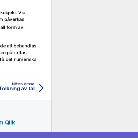
rkobjekt. Vid
om påverkas.
 all form av
 de att behandlas
om påträffas.
 få det numeriska
Nästa ämne
Tolkning av tal
m Qlik
retag