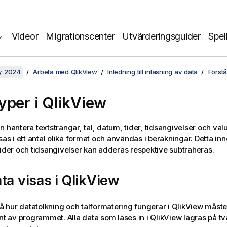
Videor
Migrationscenter
Utvärderingsguider
Spel
y 2024
Arbeta med QlikView
Inledning till inläsning av data
Förstå
yper i
QlikView
n hantera textsträngar, tal, datum, tider, tidsangivelser och valu
isas i ett antal olika format och användas i beräkningar. Detta i
tider och tidsangivelser kan adderas respektive subtraheras.
ta visas i
QlikView
stå hur datatolkning och talformatering fungerar i
QlikView
måste 
rnt av programmet. Alla data som läses in i
QlikView
lagras på tv