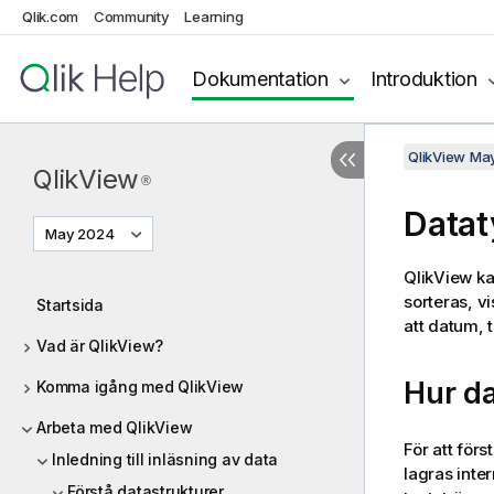
Qlik.com
Community
Learning
Dokumentation
Introduktion
QlikView Ma
QlikView
®
Datat
May 2024
QlikView
ka
sorteras, v
Startsida
att datum, 
Vad är QlikView?
Hur da
Komma igång med QlikView
Arbeta med QlikView
För att för
Inledning till inläsning av data
lagras inte
Förstå datastrukturer