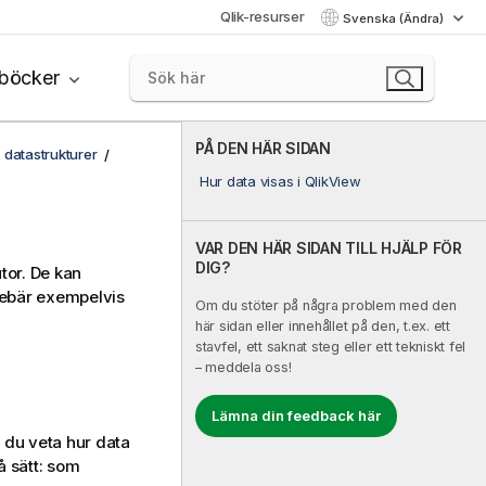
Qlik-resurser
Svenska (Ändra)
böcker
PÅ DEN HÄR SIDAN
 datastrukturer
Hur data visas i QlikView
VAR DEN HÄR SIDAN TILL HJÄLP FÖR
DIG?
tor. De kan
nnebär exempelvis
Om du stöter på några problem med den
här sidan eller innehållet på den, t.ex. ett
stavfel, ett saknat steg eller ett tekniskt fel
– meddela oss!
Lämna din feedback här
du veta hur data
å sätt: som