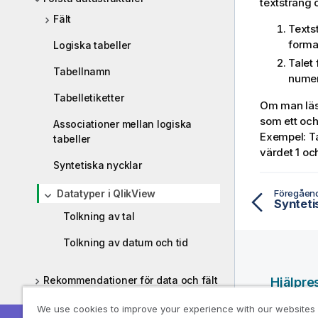
textsträng 
Fält
Textst
format
Logiska tabeller
Talet 
Tabellnamn
numer
Tabelletiketter
Om man läse
som ett och
Associationer mellan logiska
Exempel: Ta
tabeller
värdet 1 oc
Syntetiska nycklar
Föregåen
Datatyper i QlikView
Synteti
Tolkning av tal
Tolkning av datum och tid
Rekommendationer för data och fält
Hjälpre
Läsa in data från filer
Qlik-hjäl
We use cookies to improve your experience with our websites