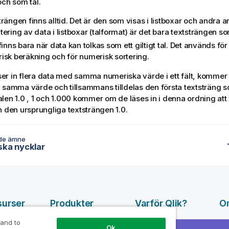
och som tal.
rängen finns alltid. Det är den som visas i listboxar och andra a
ering av data i listboxar (talformat) är det bara textsträngen s
finns bara när data kan tolkas som ett giltigt tal. Det används för
isk beräkning och för numerisk sortering.
r in flera data med samma numeriska värde i ett fält, kommer
 samma värde och tillsammans tilldelas den första textsträng s
len 1.0 , 1 och 1.000 kommer om de läses in i denna ordning att
h den ursprungliga textsträngen 1.0.
de ämne
ska nycklar
surser
Produkter
Varför Qlik?
O
DATA
pvideor
Varför Qlik
Fö
 and to
Ok