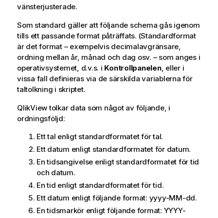
vänsterjusterade.
Som standard gäller att följande schema gås igenom
tills ett passande format påträffats. (Standardformat
är det format – exempelvis decimalavgränsare,
ordning mellan år, månad och dag osv. – som anges i
operativsystemet, d.v.s. i
Kontrollpanelen
, eller i
vissa fall definieras via de särskilda variablerna för
taltolkning i skriptet.
QlikView
tolkar data som något av följande, i
ordningsföljd:
Ett tal enligt standardformatet för tal.
Ett datum enligt standardformatet för datum.
En tidsangivelse enligt standardformatet för tid
och datum.
En tid enligt standardformatet för tid.
Ett datum enligt följande format:
yyyy-MM-dd
.
En tidsmarkör enligt följande format:
YYYY-