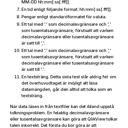
MM-DD hh:mm[:ss[.fff]]
.
En tid enligt följande format:
hh:mm[:ss[.fff]]
.
Pengar enligt standardformatet för valuta.
Ett tal med '.' som decimalavgränsare och ','
som tusentalsavgränsare, förutsatt att varken
decimalavgränsare eller tusentalsavgränsare
är satt till ','.
Ett tal med '.' som decimalavgränsare och ','
som tusentalsavgränsare, förutsatt att varken
decimalavgränsare eller tusentalsavgränsare
är satt till '.'.
En textsträng. Detta sista test slår aldrig fel: om
det överhuvudtaget är möjligt att läsa
datamängden, går den alltid att tolka som en
textsträng.
När data läses in från textfiler kan det ibland uppstå
tolkningsproblem. En felaktig decimalavgränsare
eller tusentalsavgränsare kan göra att
QlikView
tolkar
talen inkorrekt. Det första du bör göra är att