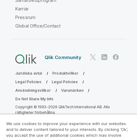
Samarbetsprogram
Karriär
Pressrum
Global Office/Contact
Qlik Community
Juridiska avtal
Produktvillkor
Legal Policies
Legal Policies
Användningsvillkor
Varumärken
Do Not Share My Info
Copyright © 1993-2026 QlikTech International AB. Alla
rättigheter förbehållna.
We use cookies to improve your experience with our websites
and to deliver content tailored to your interests. By clicking ‘Ok’,
Gå med i programmet Analytics
you accept the use of additional cookies which may involve