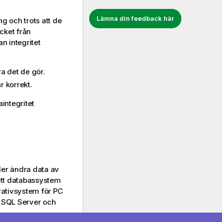
Lämna din feedback här
g och trots att de
ycket från
n integritet
ra det de gör.
r korrekt.
integritet
ler ändra data av
ett databassystem
ativsystem för PC
 SQL Server och