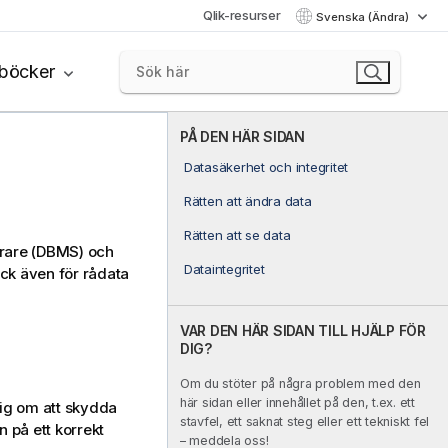
Qlik-resurser
Svenska (Ändra)
böcker
PÅ DEN HÄR SIDAN
Datasäkerhet och integritet
Rätten att ändra data
Rätten att se data
erare (DBMS) och
Dataintegritet
ock även för rådata
VAR DEN HÄR SIDAN TILL HJÄLP FÖR
DIG?
Om du stöter på några problem med den
här sidan eller innehållet på den, t.ex. ett
sig om att skydda
stavfel, ett saknat steg eller ett tekniskt fel
n på ett korrekt
– meddela oss!