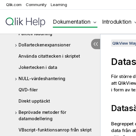
Qlik.com
Konkatenera tabeller
Community
Learning
Läsa in data från en tidigare inläst
Dokumentation
Introduktion
tabell
Partiell laddning
QlikView Ma
Dollarteckenexpansioner
Använda citattecken i skriptet
Datas
Jokertecken i data
För större 
NULL-värdeshantering
att QlikVie
i form av tex
QVD-filer
Direkt upptäckt
Datasä
Beprövade metoder för
datamodellering
Begreppet d
VBscript-funktionsanrop från skript
data från at