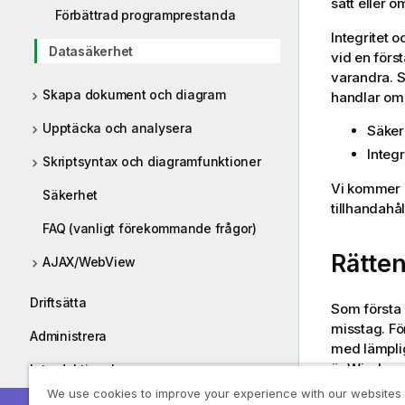
sätt eller 
Förbättrad programprestanda
Integritet 
Datasäkerhet
vid en först
varandra. S
Skapa dokument och diagram
handlar om d
Upptäcka och analysera
Säkerh
Integr
Skriptsyntax och diagramfunktioner
Vi kommer h
Säkerhet
tillhandahå
FAQ (vanligt förekommande frågor)
Rätten
AJAX/WebView
Driftsätta
Som första 
misstag. Fö
Administrera
med lämpli
är Windows
Introduktionskurser
Informix.
We use cookies to improve your experience with our websites
Guider