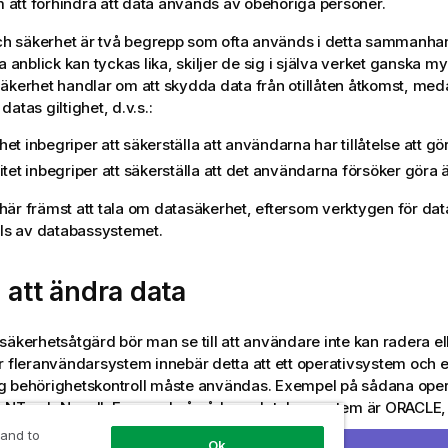
om att förhindra att data används av obehöriga personer.
och säkerhet är två begrepp som ofta används i detta sammanhan
a anblick kan tyckas lika, skiljer de sig i själva verket ganska m
äkerhet handlar om att skydda data från otillåten åtkomst, meda
atas giltighet, d.v.s.:
et inbegriper att säkerställa att användarna har tillåtelse att gö
itet inbegriper att säkerställa att det användarna försöker göra ä
är främst att tala om datasäkerhet, eftersom verktygen för data
lls av databassystemet.
 att ändra data
säkerhetsåtgärd bör man se till att användare inte kan radera el
r fleranvändarsystem innebär detta att ett operativsystem och 
g behörighetskontroll måste användas. Exempel på sådana oper
 NT och Novell. Exempel på sådana databassystem är ORACLE,
 and to
Ok