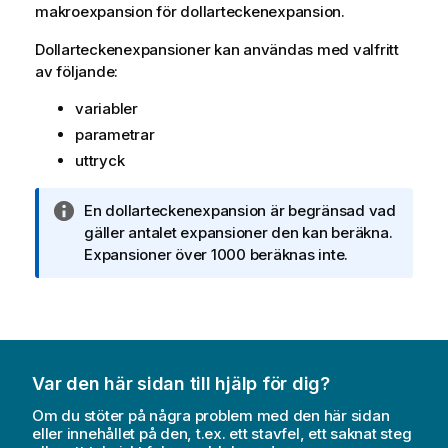
makroexpansion för dollarteckenexpansion.
Dollarteckenexpansioner kan användas med valfritt
av följande:
variabler
parametrar
uttryck
A
En dollarteckenexpansion är begränsad vad
n
gäller antalet expansioner den kan beräkna.
t
Expansioner över 1000 beräknas inte.
e
c
k
n
i
Var den här sidan till hjälp för dig?
n
g
Om du stöter på några problem med den här sidan
o
eller innehållet på den, t.ex. ett stavfel, ett saknat steg