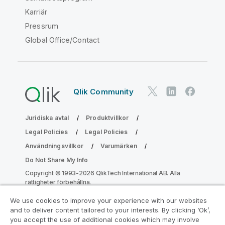
Karriär
Pressrum
Global Office/Contact
Qlik Community
Juridiska avtal
Produktvillkor
Legal Policies
Legal Policies
Användningsvillkor
Varumärken
Do Not Share My Info
Copyright © 1993-2026 QlikTech International AB. Alla
rättigheter förbehållna.
We use cookies to improve your experience with our websites
and to deliver content tailored to your interests. By clicking ‘Ok’,
Gå med i programmet Analytics
you accept the use of additional cookies which may involve