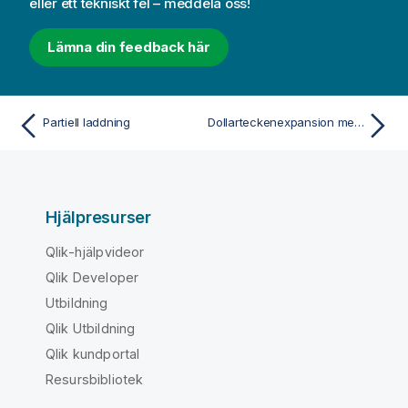
eller ett tekniskt fel – meddela oss!
m
i
n
Lämna din feedback här
f
o
r
Partiell laddning
Dollarteckenexpansion med variabler
m
a
t
i
o
Hjälpresurser
n
Qlik-hjälpvideor
Qlik Developer
Utbildning
Qlik Utbildning
Qlik kundportal
Resursbibliotek