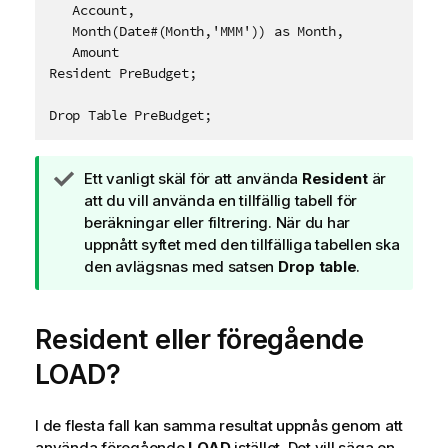
   Account,

   Month(Date#(Month,'MMM')) as Month,

   Amount

Resident PreBudget;

A
Ett vanligt skäl för att använda
Resident
är
n
att du vill använda en tillfällig tabell för
t
beräkningar eller filtrering. När du har
e
uppnått syftet med den tillfälliga tabellen ska
c
den avlägsnas med satsen
Drop table
.
k
n
Resident
i
eller föregående
n
LOAD
?
g
o
m
I de flesta fall kan samma resultat uppnås genom att
t
använda föregående
LOAD
istället. Det vill säga en