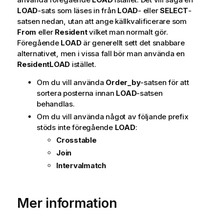
i
LOAD
-sats som läses in från
LOAD
- eller
SELECT
-
p
satsen nedan, utan att ange källkvalificerare som
s
From
eller
Resident
vilket man normalt gör.
Föregående
LOAD
är generellt sett det snabbare
alternativet, men i vissa fall bör man använda en
Resident
LOAD
istället.
Om du vill använda
Order_by
-satsen för att
sortera posterna innan
LOAD
-satsen
behandlas.
Om du vill använda något av följande prefix
stöds inte föregående
LOAD
:
Crosstable
Join
Intervalmatch
Mer information