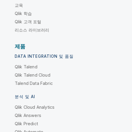
교육
Qlik 학습
Qlik 고객 포털
리소스 라이브러리
제품
DATA INTEGRATION 및 품질
Qlik Talend
Qlik Talend Cloud
Talend Data Fabric
분석 및 AI
Qlik Cloud Analytics
Qlik Answers
Qlik Predict
Qlik Automate