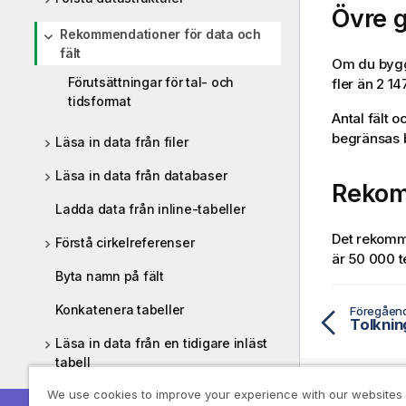
Övre g
Rekommendationer för data och
fält
Om du bygge
Förutsättningar för tal- och
fler än 2 14
tidsformat
Antal fält 
begränsas 
Läsa in data från filer
Läsa in data från databaser
Rekom
Ladda data från inline-tabeller
Det rekomm
Förstå cirkelreferenser
är 50 000 t
Byta namn på fält
Konkatenera tabeller
Föregåen
Tolknin
Läsa in data från en tidigare inläst
tabell
We use cookies to improve your experience with our websites
Partiell laddning