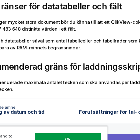
ränser för datatabeller och fält
r mycket stora dokument bör du känna till att ett
QlikView
-dok
7 483 648 distinkta värden i ett fält.
och datatabeller såväl som antal tabellceller och tabellrader som
bara av RAM-minnets begränsningar.
menderad gräns för laddningsskrip
enderade maximala antalet tecken som ska användas per laddn
ecken.
de ämne
g av datum och tid
 and to
Ok