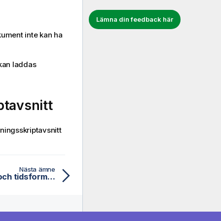
Lämna din feedback här
ument inte kan ha
 kan laddas
tavsnitt
ingsskriptavsnitt
Nästa ämne
Förutsättningar för tal- och tidsformat