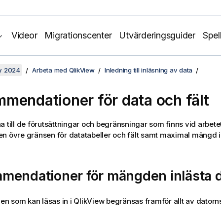
Videor
Migrationscenter
Utvärderingsguider
Spel
y 2024
Arbeta med QlikView
Inledning till inläsning av data
mendationer för data och fält
a till de förutsättningar och begränsningar som finns vid arbet
n övre gränsen för datatabeller och fält samt maximal mängd in
mendationer för mängden inlästa 
n som kan läsas in i
QlikView
begränsas framför allt av dator