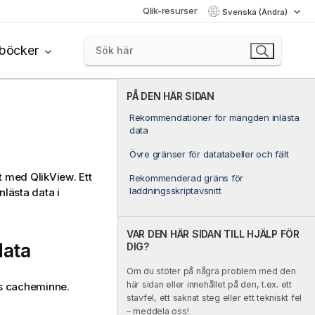
Qlik-resurser
Svenska (Ändra)
böcker
PÅ DEN HÄR SIDAN
Rekommendationer för mängden inlästa
data
Övre gränser för datatabeller och fält
et med
QlikView
. Ett
Rekommenderad gräns för
laddningsskriptavsnitt
lästa data i
VAR DEN HÄR SIDAN TILL HJÄLP FÖR
data
DIG?
Om du stöter på några problem med den
här sidan eller innehållet på den, t.ex. ett
ns cacheminne.
stavfel, ett saknat steg eller ett tekniskt fel
– meddela oss!