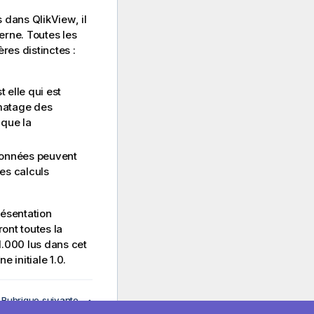
es dans
QlikView
, il
rne. Toutes les
es distinctes :
 elle qui est
rmatage des
 que la
données peuvent
les calculs
ésentation
ont toutes la
1.000 lus dans cet
 initiale 1.0.
Rubrique suivante
on des nombres