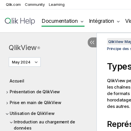
Qlik.com
Community
Learning
Documentation
Intégration
Vi
QlikView Ma
QlikView
®
Principe des
May 2024
Types
QlikView
pe
Accueil
les chaînes 
Présentation de QlikView
de formats d
horodatages
Prise en main de QlikView
des autres.
Utilisation de QlikView
Introduction au chargement de
Repré
données