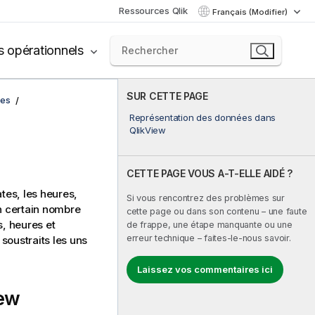
Ressources Qlik
Français (Modifier)
s opérationnels
SUR CETTE PAGE
ées
Représentation des données dans
QlikView
CETTE PAGE VOUS A-T-ELLE AIDÉ ?
tes, les heures,
Si vous rencontrez des problèmes sur
un certain nombre
cette page ou dans son contenu – une faute
s, heures et
de frappe, une étape manquante ou une
erreur technique – faites-le-nous savoir.
soustraits les uns
Laissez vos commentaires ici
iew