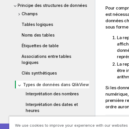
Principe des structures de données
Pour compr
Champs
est nécessa
données c
Tables logiques
sous forme
Noms des tables
La rep
affich
Étiquettes de table
donné
repré
Associations entre tables
logiques
La re
être i
Clés synthétiques
arithm
Types de données dans QlikView
Si les donn
numérique, 
Interprétation des nombres
première re
Interprétation des dates et
ordre auront
heures
Rubrique 
We use cookies to improve your experience with our websites
Recommandations concernant les
Clés sy