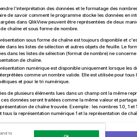
endre l'interprétation des données et le formatage des nombr
ire de savoir comment le programme stocke les données en inte
hargées dans
QlikView
peuvent être représentées de deux manièr
 de chaîne et sous forme de nombre.
résentation sous forme de chaîne est toujours disponible et c'est
ée dans les listes de sélection et autres objets de feuille. Le fo
es dans les listes de sélection (format de nombre) ne concerne
sentation de chaîne.
présentation numérique est disponible uniquement lorsque les 
nterprétées comme un nombre valide. Elle est utilisée pour tous 
étiques et pour le tri numérique.
ées de plusieurs éléments lues dans un champ ont la même repr
ces données seront traitées comme la même valeur et partager
présentation de chaîne trouvée. Exemple : les nombres 1.0, 1 et 
 tous la représentation numérique 1 et la représentation de chaîne
précédente
 and to
nthétiques
Interprétati
Ok