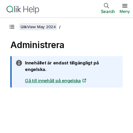
Search
Meny
QlikView May 2024
Administrera
A
Innehållet är endast tillgängligt på
n
engelska.
t
Gå till innehåll på engelska
e
c
k
n
i
n
g
o