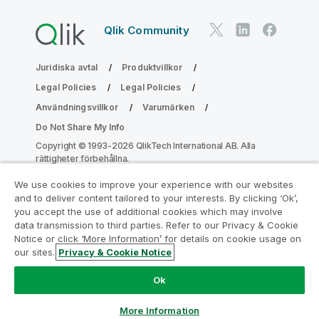
Qlik Community
Juridiska avtal
Produktvillkor
Legal Policies
Legal Policies
Användningsvillkor
Varumärken
Do Not Share My Info
Copyright © 1993-2026 QlikTech International AB. Alla
rättigheter förbehållna.
We use cookies to improve your experience with our websites
and to deliver content tailored to your interests. By clicking ‘Ok’,
Gå med i programmet Analytics
you accept the use of additional cookies which may involve
data transmission to third parties. Refer to our Privacy & Cookie
Modernization
Notice or click ‘More Information’ for details on cookie usage on
our sites.
Privacy & Cookie Notice
Modernisera utan att kompromissa med dina värdefulla
QlikView-appar med programmet för
Ok
analysmodernisering.
Klicka här
för mer information eller
ta kontakt:
ampquestions@qlik.com
More Information