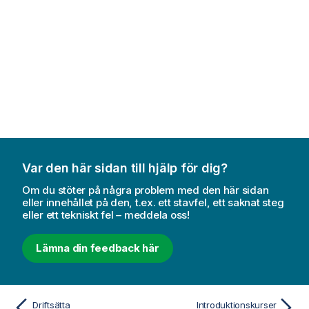
m
i
n
f
o
r
m
a
t
i
o
Var den här sidan till hjälp för dig?
n
Om du stöter på några problem med den här sidan
eller innehållet på den, t.ex. ett stavfel, ett saknat steg
eller ett tekniskt fel – meddela oss!
Lämna din feedback här
Driftsätta
Introduktionskurser