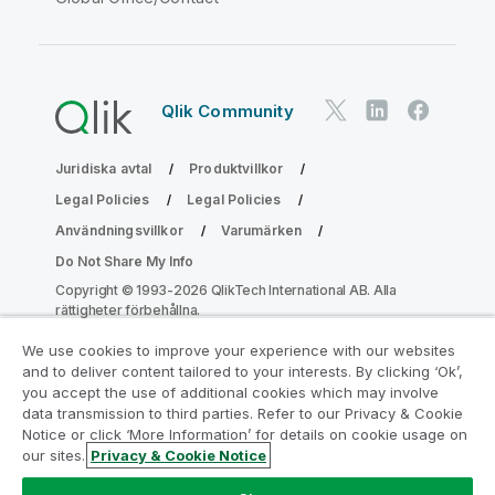
Qlik Community
Juridiska avtal
Produktvillkor
Legal Policies
Legal Policies
Användningsvillkor
Varumärken
Do Not Share My Info
Copyright © 1993-2026 QlikTech International AB. Alla
rättigheter förbehållna.
We use cookies to improve your experience with our websites
and to deliver content tailored to your interests. By clicking ‘Ok’,
Gå med i programmet Analytics
you accept the use of additional cookies which may involve
data transmission to third parties. Refer to our Privacy & Cookie
Modernization
Notice or click ‘More Information’ for details on cookie usage on
our sites.
Privacy & Cookie Notice
Modernisera utan att kompromissa med dina värdefulla
QlikView-appar med programmet för