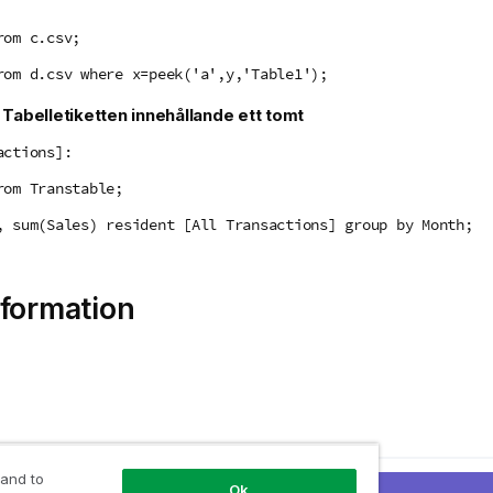
rom c.csv;
rom d.csv where x=peek('a',y,'Table1');
:
Tabelletiketten innehållande ett tomt
actions]:
rom Transtable;
, sum(Sales) resident [All Transactions] group by Month;
formation
 and to
de ämne
Ok