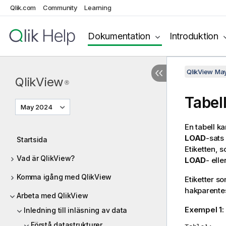
Qlik.com
Community
Learning
Dokumentation
Introduktion
QlikView Ma
QlikView
®
Tabell
May 2024
En tabell k
LOAD
-sat
Startsida
Etiketten, 
Vad är QlikView?
LOAD
- elle
Komma igång med QlikView
Etiketter s
hakparente
Arbeta med QlikView
Exempel 1:
Inledning till inläsning av data
Förstå datastrukturer