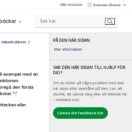
Qlik-resurser
Svenska (Ändra)
böcker
PÅ DEN HÄR SIDAN
 datastrukturer
Mer information
VAR DEN HÄR SIDAN TILL HJÄLP FÖR
DIG?
till exempel med en
unktionen.
Om du stöter på några problem med den
föregå den första
här sidan eller innehållet på den, t.ex. ett
 kolon ”
:
”.
stavfel, ett saknat steg eller ett tekniskt fel
– meddela oss!
ttecken eller
Lämna din feedback här