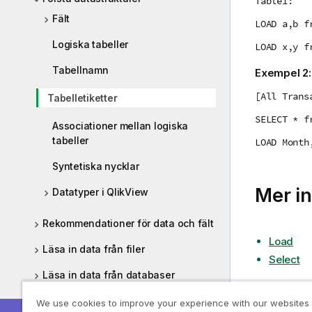
Table1:
Fält
LOAD a,b f
Logiska tabeller
LOAD x,y f
Tabellnamn
Exempel 2
[All Trans
Tabelletiketter
SELECT * f
Associationer mellan logiska
tabeller
LOAD Month
Syntetiska nycklar
Mer in
Datatyper i QlikView
Rekommendationer för data och fält
Load
Läsa in data från filer
Select
Läsa in data från databaser
Ladda data från inline-tabeller
We use cookies to improve your experience with our websites
Föregåen