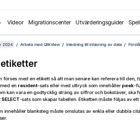
Videor
Migrationscenter
Utvärderingsguider
Spel
y 2024
Arbeta med QlikView
Inledning till inläsning av data
Förstå
etiketter
an förses med en etikett så att man senare kan referera till den, 
s med en
resident
-sats eller med uttryck som innehåller
peek
-f
som kan vara en godtycklig sträng av siffror och bokstäver, ska 
r
SELECT
-sats som skapar tabellen. Etiketten måste följas av ett
om innehåller blanksteg måste omslutas av enkla eller dubbla cita
ser.