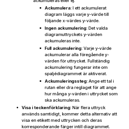
ackumuleras eller ej.
Ackumulera
: I ett ackumulerat
diagram läggs varje y-värde till
följande x-värdes y-värde.
Ingen ackumulering
: Det valda
diagramuttryckets y-värden
ackumuleras inte.
Full ackumulering
: Varje y-värde
ackumulerar alla föregående y-
värden för uttrycket. Fullständig
ackumulering fungerar inte om
spaljédiagrammet är aktiverat.
Ackumuleringssteg
: Ange ett tal i
rutan eller dra reglaget för att ange
hur många y-värden i uttrycket som
ska ackumuleras.
Visa i teckenförklaring
: När flera uttryck
används samtidigt, kommer detta alternativ att
visa en etikett med uttrycken och deras
korresponderande färger intill diagrammet.