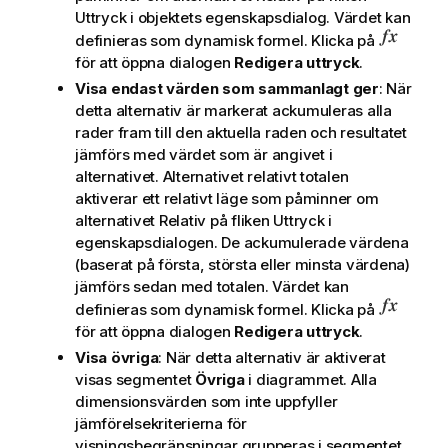
Uttryck
i objektets egenskapsdialog. Värdet kan
definieras som dynamisk formel. Klicka på
för att öppna dialogen
Redigera uttryck
.
Visa endast värden som sammanlagt ger
: När
detta alternativ är markerat ackumuleras alla
rader fram till den aktuella raden och resultatet
jämförs med värdet som är angivet i
alternativet. Alternativet
relativt totalen
aktiverar ett relativt läge som påminner om
alternativet
Relativ
på fliken
Uttryck
i
egenskapsdialogen. De ackumulerade värdena
(baserat på första, största eller minsta värdena)
jämförs sedan med totalen. Värdet kan
definieras som dynamisk formel. Klicka på
för att öppna dialogen
Redigera uttryck
.
Visa övriga
: När detta alternativ är aktiverat
visas segmentet
Övriga
i diagrammet. Alla
dimensionsvärden som inte uppfyller
jämförelsekriterierna för
visningsbegränsningar grupperas i segmentet