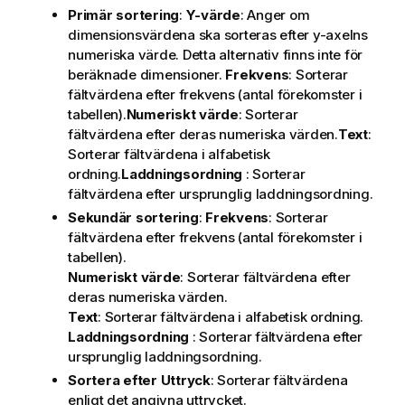
Primär sortering
:
Y-värde
: Anger om
dimensionsvärdena ska sorteras efter y-axelns
numeriska värde. Detta alternativ finns inte för
beräknade dimensioner.
Frekvens
: Sorterar
fältvärdena efter frekvens (antal förekomster i
tabellen).
Numeriskt värde
: Sorterar
fältvärdena efter deras numeriska värden.
Text
:
Sorterar fältvärdena i alfabetisk
ordning.
Laddningsordning
: Sorterar
fältvärdena efter ursprunglig laddningsordning.
Sekundär sortering
:
Frekvens
: Sorterar
fältvärdena efter frekvens (antal förekomster i
tabellen).
Numeriskt värde
: Sorterar fältvärdena efter
deras numeriska värden.
Text
: Sorterar fältvärdena i alfabetisk ordning.
Laddningsordning
: Sorterar fältvärdena efter
ursprunglig laddningsordning.
Sortera efter Uttryck
: Sorterar fältvärdena
enligt det angivna uttrycket.