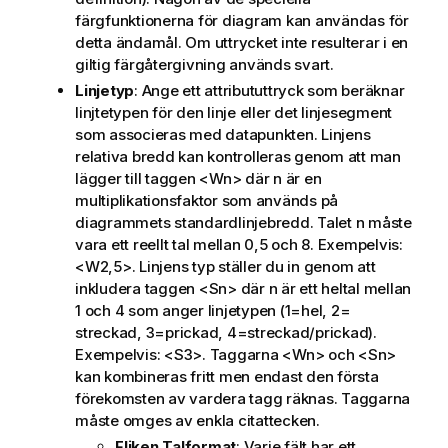
färgfunktionerna för diagram kan användas för
detta ändamål. Om uttrycket inte resulterar i en
giltig färgåtergivning används svart.
Linjetyp
: Ange ett attribututtryck som beräknar
linjtetypen för den linje eller det linjesegment
som associeras med datapunkten. Linjens
relativa bredd kan kontrolleras genom att man
lägger till taggen <Wn> där n är en
multiplikationsfaktor som används på
diagrammets standardlinjebredd. Talet n måste
vara ett reellt tal mellan 0,5 och 8. Exempelvis:
<W2,5>. Linjens typ ställer du in genom att
inkludera taggen <Sn> där n är ett heltal mellan
1 och 4 som anger linjetypen (1=hel, 2=
streckad, 3=prickad, 4=streckad/prickad).
Exempelvis: <S3>. Taggarna <Wn> och <Sn>
kan kombineras fritt men endast den första
förekomsten av vardera tagg räknas. Taggarna
måste omges av enkla citattecken.
Fliken Talformat
: Varje fält har ett