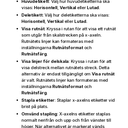
Huvudetikett
: Välj hur huvudetiketterna ska
visas:
Horisontell
,
Vertikal
eller
Lutad
.
Deletikett
: Välj hur deletiketterna ska visas:
Horisontell
,
Vertikal
eller
Lutad
.
Visa rutnät
: Kryssa i rutan för att visa ett rutnät
som utgår från skalstrecken på x-axeln.
Rutnätets linjer kan formateras med
inställningarna
Rutnätsformat
och
Rutnätsfärg
.
Visa linjer för delskala
: Kryssa i rutan för att
visa delstreck mellan rutnätets streck. Detta
alternativ är endast tillgängligt om
Visa rutnät
är valt. Rutnätets linjer kan formateras med
inställningarna
Rutnätsformat
och
Rutnätsfärg
.
Stapla etiketter
: Staplar x-axelns etiketter vid
brist på plats.
Omvänd stapling
: X-axelns etiketter staplas
normalt nerifrån och upp och från vänster till
höger. När alternativet är markerat vänds