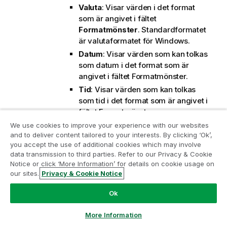
Valuta
: Visar värden i det format
som är angivet i fältet
Formatmönster
. Standardformatet
är valutaformatet för Windows.
Datum
: Visar värden som kan tolkas
som datum i det format som är
angivet i fältet
Formatmönster
.
Tid
: Visar värden som kan tolkas
som tid i det format som är angivet i
fältet
Formatmönster
.
Tidsmarkör
: Visar värden som kan
We use cookies to improve your experience with our websites
and to deliver content tailored to your interests. By clicking ‘Ok’,
tolkas som datum + tid i det format
Gå med i programmet Analytics
you accept the use of additional cookies which may involve
som är angivet i fältet
data transmission to third parties. Refer to our Privacy & Cookie
Modernization
Formatmönster
.
Notice or click ‘More Information’ for details on cookie usage on
Intervall
: Visar tid som tidsintervall,
our sites.
Privacy & Cookie Notice
Modernisera utan att kompromissa med dina värdefulla
dvs format = mm visar värdet som
QlikView-appar med programmet för
antal minuter sedan kalenderns
Ok
analysmodernisering.
Klicka här
för mer information eller
början (1899:12:30:24:00).
ta kontakt:
ampquestions@qlik.com
More Information
Formatmönster
: Ställer in