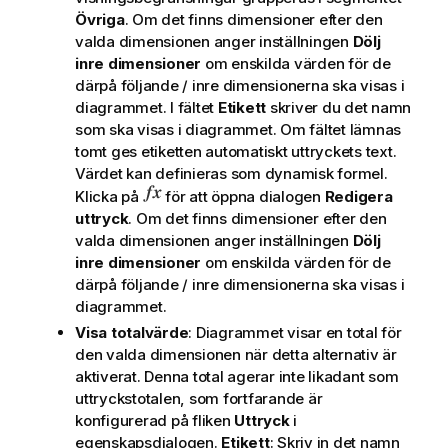
Övriga
. Om det finns dimensioner efter den
valda dimensionen anger inställningen
Dölj
inre dimensioner
om enskilda värden för de
därpå följande / inre dimensionerna ska visas i
diagrammet. I fältet
Etikett
skriver du det namn
som ska visas i diagrammet. Om fältet lämnas
tomt ges etiketten automatiskt uttryckets text.
Värdet kan definieras som dynamisk formel.
Klicka på
för att öppna dialogen
Redigera
uttryck
. Om det finns dimensioner efter den
valda dimensionen anger inställningen
Dölj
inre dimensioner
om enskilda värden för de
därpå följande / inre dimensionerna ska visas i
diagrammet.
Visa totalvärde
: Diagrammet visar en total för
den valda dimensionen när detta alternativ är
aktiverat. Denna total agerar inte likadant som
uttryckstotalen, som fortfarande är
konfigurerad på fliken
Uttryck
i
egenskapsdialogen.
Etikett
: Skriv in det namn