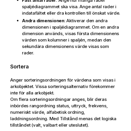
Fast antal rader
: Ange hur många rader
spaljédiagrammet ska visa. Ange antal rader i
indatafältet eller dra kontrollen till önskat värde.
Andra dimensionen
: Aktiverar den andra
dimensionen i spaljédiagrammet. Om en andra
dimension används, visas första dimensionens
värden som kolumner i spaljén, medan den
sekundära dimensionens värde visas som
rader.
Sortera
Anger sorteringsordningen för värdena som visas i
arkobjektet. Vissa sorteringsalternativ förekommer
inte för alla arkobjekt.
Om flera sorteringsordningar anges, blir deras
inbördes rangordning status, uttryck, frekvens,
numeriskt värde, alfabetisk ordning,
laddningsordning. Med
Tillstånd
menas det logiska
tillståndet (valt, valbart eller uteslutet).