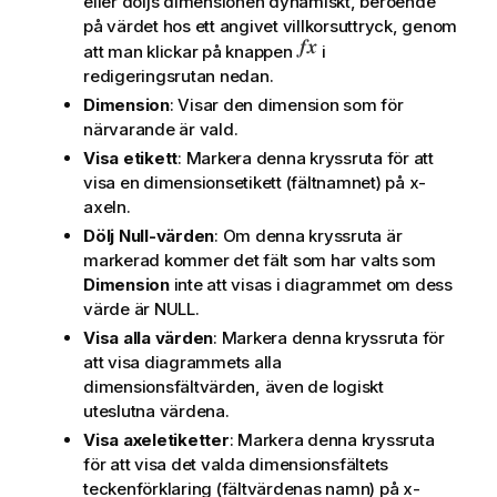
eller döljs dimensionen dynamiskt, beroende
på värdet hos ett angivet villkorsuttryck, genom
att man klickar på knappen
i
redigeringsrutan nedan.
Dimension
: Visar den dimension som för
närvarande är vald.
Visa etikett
: Markera denna kryssruta för att
visa en dimensionsetikett (fältnamnet) på x-
axeln.
Dölj Null-värden
: Om denna kryssruta är
markerad kommer det fält som har valts som
Dimension
inte att visas i diagrammet om dess
värde är NULL.
Visa alla värden
: Markera denna kryssruta för
att visa diagrammets alla
dimensionsfältvärden, även de logiskt
uteslutna värdena.
Visa axeletiketter
: Markera denna kryssruta
för att visa det valda dimensionsfältets
teckenförklaring (fältvärdenas namn) på x-