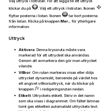
Välj uttryck i listrutan. För att lägga till ett uttryck
klickar du på
. Välj ett uttryck i listrutan. Ikonen
flyttar posterna i listan. Ikonen
tar bort posterna
från listan. Klicka på knappen
Mer...
för ytterligare
information.
Uttryck
Aktivera
: Denna kryssruta måste vara
markerad för att uttrycket ska användas.
Genom att avmarkera den gör man uttrycket
vilande.
Villkor
: Om rutan markeras visas eller döljs
uttrycket dynamiskt, beroende på värdet hos
ett angivet villkorsuttryck, när du klickar på
knappen
i redigeringsrutan nedan.
Etikett
: Uttryckets etikett. Skriv in det namn
som ska visas i diagrammet. Om fältet lämnas
tomt ges etiketten automatiskt uttryckets text.