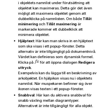
i objektets namnlist under förutsättning att
objektet kan maximeras. Detta gör det även
möjligt att maximera objektet genom att
dubbelklicka på namnlisten. Om både
Tillåt
minimering
och
Tillåt maximering
är
markerade kommer ett dubbelklick att
minimera objektet.
Hjälptext
: Här kan man skriva in en hjälptext
som ska visas i ett popup-fönster. Detta
alternativ är inte tillgängligt på dokumentnivå.
Värdet kan definieras som dynamisk formel.
Klicka på
för att öppna dialogen
Redigera
uttryck
.
Exempelvis kan du lägga till en beskrivning av
arkobjektet. En hjälpikon visas nu i objektets
namnlist. När muspekaren befinner sig över
ikonen visas texten i ett popup-fönster.
Snabbval
: Här kan du aktivera snabbval för
snabb växling mellan diagramtyper.
Alternativet är inte tillgängligt för alla objekt.