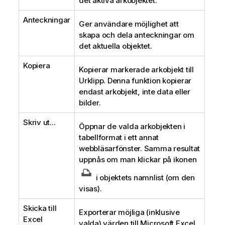
det aktiva arkobjektet.
Anteckningar
Ger användare möjlighet att
skapa och dela anteckningar om
det aktuella objektet.
Kopiera
Kopierar markerade arkobjekt till
Urklipp. Denna funktion kopierar
endast arkobjekt, inte data eller
bilder.
Skriv ut...
Öppnar de valda arkobjekten i
tabellformat i ett annat
webbläsarfönster. Samma resultat
uppnås om man klickar på ikonen
i objektets namnlist (om den
visas).
Skicka till
Exporterar möjliga (inklusive
Excel
valda) värden till Microsoft Excel,