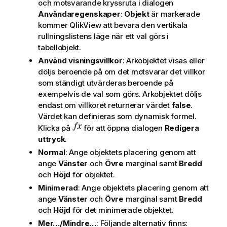
och motsvarande kryssruta i dialogen
Användaregenskaper
:
Objekt
är markerade
kommer QlikView att bevara den vertikala
rullningslistens läge när ett val görs i
tabellobjekt.
Använd visningsvillkor
: Arkobjektet visas eller
döljs beroende på om det motsvarar det villkor
som ständigt utvärderas beroende på
exempelvis de val som görs. Arkobjektet döljs
endast om villkoret returnerar värdet
false
.
Värdet kan definieras som dynamisk formel.
Klicka på
för att öppna dialogen
Redigera
uttryck
.
Normal
: Ange objektets placering genom att
ange
Vänster
och
Övre
marginal samt
Bredd
och
Höjd
för objektet.
Minimerad
: Ange objektets placering genom att
ange
Vänster
och
Övre
marginal samt
Bredd
och
Höjd
för det minimerade objektet.
Mer…/Mindre…
: Följande alternativ finns: