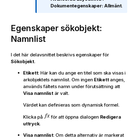
e
Dokumentegenskaper: Allmänt
.
c
k
Egenskaper sökobjekt:
n
i
Namnlist
n
g
o
I det här delavsnittet beskrivs egenskaper för
m
Sökobjekt
.
i
Etikett
: Här kan du ange en titel som ska visas i
n
arkobjektets namnlist. Om ingen
Etikett
anges,
f
används fältets namn under förutsättning att
o
Visa namnlist
är valt.
r
m
Värdet kan definieras som dynamisk formel.
a
t
Klicka på
för att öppna dialogen
Redigera
i
uttryck
.
o
n
Visa namnlist
: Om detta alternativ är markerat