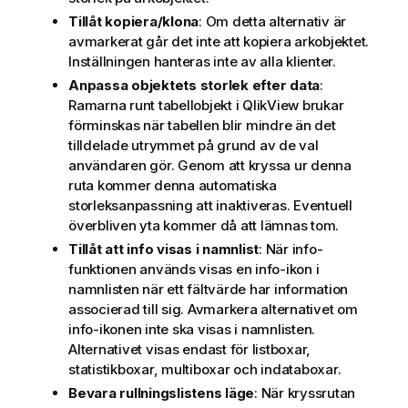
Tillåt kopiera/klona
: Om detta alternativ är
avmarkerat går det inte att kopiera arkobjektet.
Inställningen hanteras inte av alla klienter.
Anpassa objektets storlek efter data
:
Ramarna runt tabellobjekt i QlikView brukar
förminskas när tabellen blir mindre än det
tilldelade utrymmet på grund av de val
användaren gör. Genom att kryssa ur denna
ruta kommer denna automatiska
storleksanpassning att inaktiveras. Eventuell
överbliven yta kommer då att lämnas tom.
Tillåt att info visas i namnlist
: När info-
funktionen används visas en info-ikon i
namnlisten när ett fältvärde har information
associerad till sig. Avmarkera alternativet om
info-ikonen inte ska visas i namnlisten.
Alternativet visas endast för listboxar,
statistikboxar, multiboxar och indataboxar.
Bevara rullningslistens läge
: När kryssrutan