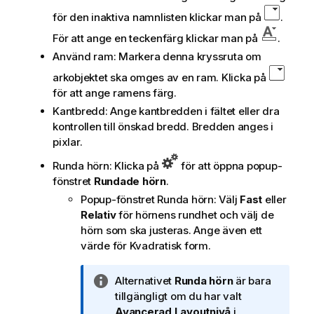
för den inaktiva namnlisten klickar man på
.
För att ange en teckenfärg klickar man på
.
Använd ram: Markera denna kryssruta om
arkobjektet ska omges av en ram. Klicka på
för att ange ramens färg.
Kantbredd: Ange kantbredden i fältet eller dra
kontrollen till önskad bredd. Bredden anges i
pixlar.
Runda hörn: Klicka på
för att öppna popup-
fönstret
Rundade hörn
.
Popup-fönstret Runda hörn: Välj
Fast
eller
Relativ
för hörnens rundhet och välj de
hörn som ska justeras. Ange även ett
värde för
Kvadratisk form
.
A
Alternativet
Runda hörn
är bara
n
tillgängligt om du har valt
t
Avancerad
Layoutnivå
i