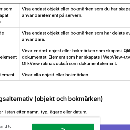
er som
Visa endast objekt eller bokmärken som du har skap
kapat
användarelement på servern.
)
de
Visa endast objekt eller bokmärken som har delats a
användare.
Visar endast objekt eller bokmärken som skapas i Ql
element
dokumentet. Element som har skapats i WebView-utve
QlikView räknas också som dokumentelement.
 element
Visar alla objekt eller bokmärken.
gsalternativ (objekt och bokmärken)
er listan efter namn, typ, ägare eller datum.
 and to
Ok