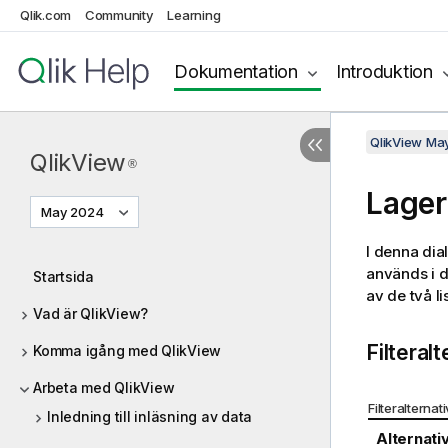
Qlik.com
Community
Learning
Dokumentation
Introduktion
QlikView Ma
QlikView
®
Lager
May 2024
I denna dia
används i d
Startsida
av de två li
Vad är QlikView?
Filteral
Komma igång med QlikView
Arbeta med QlikView
Filteralterna
Inledning till inläsning av data
Alternati