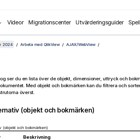
Videor
Migrationscenter
Utvärderingsguider
Spel
y 2024
Arbeta med QlikView
AJAX/WebView
log ser du en lista över de objekt, dimensioner, uttryck och bo
okumentet. Med objekt och bokmärken kan du filtrera och sorter
strutorna överst.
ternativ (objekt och bokmärken)
tiv (objekt och bokmärken)
v
Beskrivning