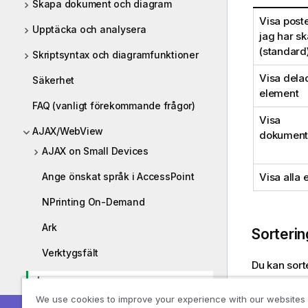
Skapa dokument och diagram
Visa post
Upptäcka och analysera
jag har s
(standard
Skriptsyntax och diagramfunktioner
Visa dela
Säkerhet
element
FAQ (vanligt förekommande frågor)
Visa
AJAX/WebView
dokument
AJAX on Small Devices
Ange önskat språk i AccessPoint
Visa alla
NPrinting On-Demand
Ark
Sorterin
Verktygsfält
Du kan sort
Lager
We use cookies to improve your experience with our websites
Objekt
Listbox – AJAX/Webview