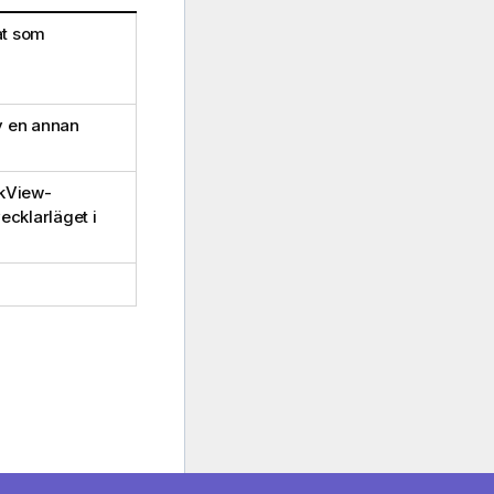
at som
v en annan
ikView-
cklarläget i