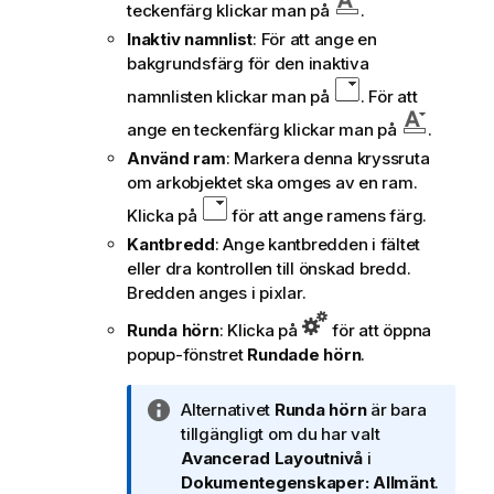
teckenfärg klickar man på
.
Inaktiv namnlist
: För att ange en
bakgrundsfärg för den inaktiva
namnlisten klickar man på
. För att
ange en teckenfärg klickar man på
.
Använd ram
: Markera denna kryssruta
om arkobjektet ska omges av en ram.
Klicka på
för att ange ramens färg.
Kantbredd
: Ange kantbredden i fältet
eller dra kontrollen till önskad bredd.
Bredden anges i pixlar.
Runda hörn
: Klicka på
för att öppna
popup-fönstret
Rundade hörn
.
A
Alternativet
Runda hörn
är bara
n
tillgängligt om du har valt
t
Avancerad
Layoutnivå
i
e
Dokumentegenskaper: Allmänt
.