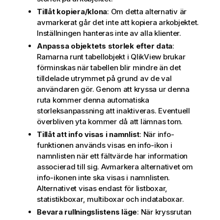
Tillåt kopiera/klona
: Om detta alternativ är
avmarkerat går det inte att kopiera arkobjektet.
Inställningen hanteras inte av alla klienter.
Anpassa objektets storlek efter data
:
Ramarna runt tabellobjekt i QlikView brukar
förminskas när tabellen blir mindre än det
tilldelade utrymmet på grund av de val
användaren gör. Genom att kryssa ur denna
ruta kommer denna automatiska
storleksanpassning att inaktiveras. Eventuell
överbliven yta kommer då att lämnas tom.
Tillåt att info visas i namnlist
: När info-
funktionen används visas en info-ikon i
namnlisten när ett fältvärde har information
associerad till sig. Avmarkera alternativet om
info-ikonen inte ska visas i namnlisten.
Alternativet visas endast för listboxar,
statistikboxar, multiboxar och indataboxar.
Bevara rullningslistens läge
: När kryssrutan