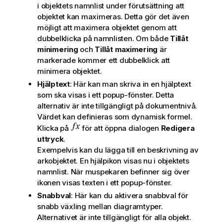
i objektets namnlist under förutsättning att
objektet kan maximeras. Detta gör det även
möjligt att maximera objektet genom att
dubbelklicka på namnlisten. Om både
Tillåt
minimering
och
Tillåt maximering
är
markerade kommer ett dubbelklick att
minimera objektet.
Hjälptext
: Här kan man skriva in en hjälptext
som ska visas i ett popup-fönster. Detta
alternativ är inte tillgängligt på dokumentnivå.
Värdet kan definieras som dynamisk formel.
Klicka på
för att öppna dialogen
Redigera
uttryck
.
Exempelvis kan du lägga till en beskrivning av
arkobjektet. En hjälpikon visas nu i objektets
namnlist. När muspekaren befinner sig över
ikonen visas texten i ett popup-fönster.
Snabbval
: Här kan du aktivera snabbval för
snabb växling mellan diagramtyper.
Alternativet är inte tillgängligt för alla objekt.