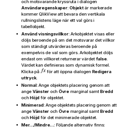
och motsvarande kryssruta i dialogen
Användaregenskaper
:
Objekt
är markerade
kommer QlikView att bevara den vertikala
rullningslistens läge när ett val görs i
tabellobjekt.
Använd visningsvillkor
: Arkobjektet visas eller
döljs beroende på om det motsvarar det villkor
som ständigt utvärderas beroende på
exempelvis de val som görs. Arkobjektet döljs
endast om villkoret returnerar värdet
false
.
Värdet kan definieras som dynamisk formel.
Klicka på
för att öppna dialogen
Redigera
uttryck
.
Normal
: Ange objektets placering genom att
ange
Vänster
och
Övre
marginal samt
Bredd
och
Höjd
för objektet.
Minimerad
: Ange objektets placering genom att
ange
Vänster
och
Övre
marginal samt
Bredd
och
Höjd
för det minimerade objektet.
Mer…/Mindre…
: Följande alternativ finns: