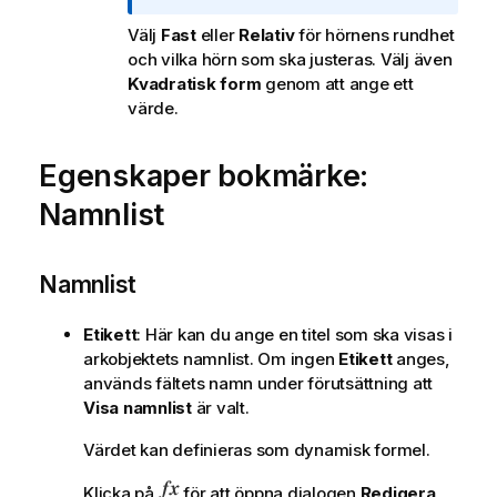
c
Välj
Fast
eller
Relativ
för hörnens rundhet
k
och vilka hörn som ska justeras. Välj även
n
Kvadratisk form
genom att ange ett
i
värde.
n
g
o
Egenskaper bokmärke:
m
Namnlist
i
n
f
Namnlist
o
r
m
Etikett
: Här kan du ange en titel som ska visas i
a
arkobjektets namnlist. Om ingen
Etikett
anges,
t
används fältets namn under förutsättning att
i
Visa namnlist
är valt.
o
Värdet kan definieras som dynamisk formel.
n
Klicka på
för att öppna dialogen
Redigera