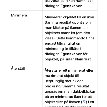
aktiverat på fliken
Namnlist
i
dialogen
Egenskaper
.
Minimera
Minimerar objektet till en ikon.
Samma resultat uppnås om
man klickar på ikonen
i
objektets namnlist (om den
visas). Detta kommando finns
endast tillgängligt om
minimering är tillåtet i
dialogen
Egenskaper
för
objektet, på sidan
Namnlist
.
Återställ
Återställer ett minimerat eller
maximerat objekt till
ursprunglig storlek och
placering. Samma resultat
uppnås om man dubbelklickar
på en minimerad ikon för ett
objekt eller på ikonen (
) i ett