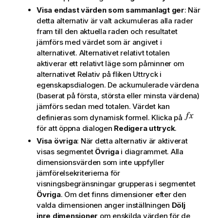
Visa endast värden som sammanlagt ger
: När
detta alternativ är valt ackumuleras alla rader
fram till den aktuella raden och resultatet
jämförs med värdet som är angivet i
alternativet. Alternativet
relativt totalen
aktiverar ett relativt läge som påminner om
alternativet
Relativ
på fliken
Uttryck
i
egenskapsdialogen. De ackumulerade värdena
(baserat på första, största eller minsta värdena)
jämförs sedan med totalen. Värdet kan
definieras som dynamisk formel. Klicka på
för att öppna dialogen
Redigera uttryck
.
Visa övriga
: När detta alternativ är aktiverat
visas segmentet
Övriga
i diagrammet. Alla
dimensionsvärden som inte uppfyller
jämförelsekriterierna för
visningsbegränsningar grupperas i segmentet
Övriga
. Om det finns dimensioner efter den
valda dimensionen anger inställningen
Dölj
inre dimensioner
om enskilda värden för de