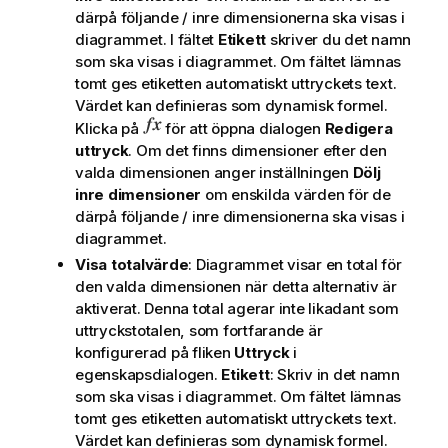
därpå följande / inre dimensionerna ska visas i
diagrammet. I fältet
Etikett
skriver du det namn
som ska visas i diagrammet. Om fältet lämnas
tomt ges etiketten automatiskt uttryckets text.
Värdet kan definieras som dynamisk formel.
Klicka på
för att öppna dialogen
Redigera
uttryck
. Om det finns dimensioner efter den
valda dimensionen anger inställningen
Dölj
inre dimensioner
om enskilda värden för de
därpå följande / inre dimensionerna ska visas i
diagrammet.
Visa totalvärde
: Diagrammet visar en total för
den valda dimensionen när detta alternativ är
aktiverat. Denna total agerar inte likadant som
uttryckstotalen, som fortfarande är
konfigurerad på fliken
Uttryck
i
egenskapsdialogen.
Etikett
: Skriv in det namn
som ska visas i diagrammet. Om fältet lämnas
tomt ges etiketten automatiskt uttryckets text.
Värdet kan definieras som dynamisk formel.