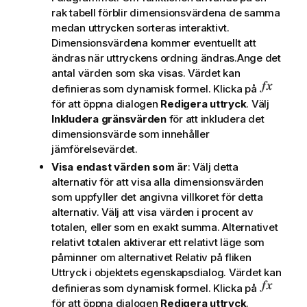
rak tabell förblir dimensionsvärdena de samma
medan uttrycken sorteras interaktivt.
Dimensionsvärdena kommer eventuellt att
ändras när uttryckens ordning ändras.Ange det
antal värden som ska visas. Värdet kan
definieras som dynamisk formel. Klicka på
för att öppna dialogen
Redigera uttryck
. Välj
Inkludera gränsvärden
för att inkludera det
dimensionsvärde som innehåller
jämförelsevärdet.
Visa endast värden som är
: Välj detta
alternativ för att visa alla dimensionsvärden
som uppfyller det angivna villkoret för detta
alternativ. Välj att visa värden i procent av
totalen, eller som en exakt summa. Alternativet
relativt totalen
aktiverar ett relativt läge som
påminner om alternativet
Relativ
på fliken
Uttryck
i objektets egenskapsdialog. Värdet kan
definieras som dynamisk formel. Klicka på
för att öppna dialogen
Redigera uttryck
.