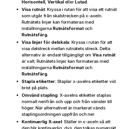
Horisontell
,
Vertikal
eller
Lutad
.
Visa rutnät
: Kryssa i rutan för att visa ett rutnät
som utgår från skalstrecken på x-axeln.
Rutnätets linjer kan formateras med
inställningarna
Rutnätsformat
och
Rutnätsfärg
.
Visa linjer för delskala
: Kryssa i rutan för att
visa delstreck mellan rutnätets streck. Detta
alternativ är endast tillgängligt om
Visa rutnät
är valt. Rutnätets linjer kan formateras med
inställningarna
Rutnätsformat
och
Rutnätsfärg
.
Stapla etiketter
: Staplar x-axelns etiketter vid
brist på plats.
Omvänd stapling
: X-axelns etiketter staplas
normalt nerifrån och upp och från vänster till
höger. När alternativet är markerat vänds
staplingsordningen uppfrån och ner.
Kontinuerlig X-axel
: Ställer in x-axeln så att
den blir kontinuerlig, dvs. den tolkas numeriskt