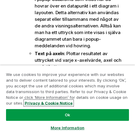
hovrar över en datapunkt i ett diagram i
layouten. Detta alternativ kan användas
separat eller tillsammans med något av
de andra visningsalternativen. Alltså kan
man ha ett uttryck som inte visas i själva
diagrammet utan bara i popup-
meddelanden vid hovring.
Text på axeln
: Plottar resultatet av
uttrycket vid varje x-axelvärde, axel och
axeletikett.
Format för attribututtryck
:
We use cookies to improve your experience with our websites
and to deliver content tailored to your interests. By clicking ‘Ok’,
Bakgrundsfärg
:
Ange ett attribututtryck för att
Gå med i programmet Analytics
you accept the use of additional cookies which may involve
beräkna den grundläggande ritfärgen för
data transmission to third parties. Refer to our Privacy & Cookie
Modernization
Det uttryck som används bör
datapunkten.
Notice or click ‘More Information’ for details on cookie usage on
resultera i en giltig färgåtergivning (ett tal
our sites.
Privacy & Cookie Notice
Modernisera utan att kompromissa med dina värdefulla
som motsvarar de röda, gröna och blå
QlikView-appar med programmet för
Ok
färgkomponenterna enligt Visual Basics
analysmodernisering.
Klicka här
för mer information eller
definition). Någon av de speciella
ta kontakt:
ampquestions@qlik.com
More Information
färgfunktionerna för diagram kan