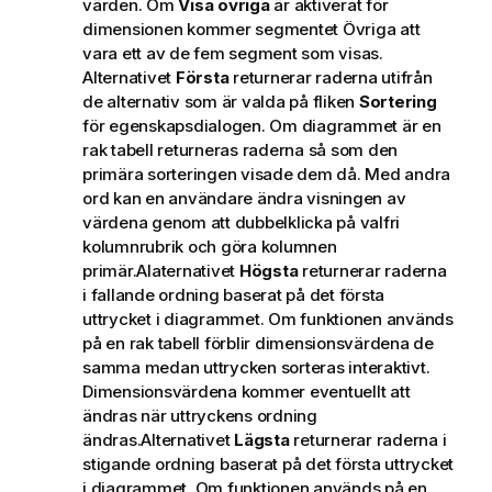
värden. Om
Visa övriga
är aktiverat för
dimensionen kommer segmentet Övriga att
vara ett av de fem segment som visas.
Alternativet
Första
returnerar raderna utifrån
de alternativ som är valda på fliken
Sortering
för egenskapsdialogen. Om diagrammet är en
rak tabell returneras raderna så som den
primära sorteringen visade dem då. Med andra
ord kan en användare ändra visningen av
värdena genom att dubbelklicka på valfri
kolumnrubrik och göra kolumnen
primär.Alaternativet
Högsta
returnerar raderna
i fallande ordning baserat på det första
uttrycket i diagrammet. Om funktionen används
på en rak tabell förblir dimensionsvärdena de
samma medan uttrycken sorteras interaktivt.
Dimensionsvärdena kommer eventuellt att
ändras när uttryckens ordning
ändras.Alternativet
Lägsta
returnerar raderna i
stigande ordning baserat på det första uttrycket
i diagrammet. Om funktionen används på en