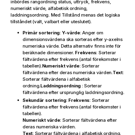
inbördes rangordning status, uttryck, frekvens,
numeriskt värde, alfabetisk ordning,
laddningsordning. Med
Tillstånd
menas det logiska
tillståndet (valt, valbart eller uteslutet).
Primär sortering
:
Y-värde
: Anger om
dimensionsvärdena ska sorteras efter y-axelns
numeriska värde. Detta alternativ finns inte för
beräknade dimensioner.
Frekvens
: Sorterar
fältvärdena efter frekvens (antal förekomster i
tabellen).
Numeriskt värde
: Sorterar
fältvärdena efter deras numeriska värden.
Text
:
Sorterar fältvärdena i alfabetisk
ordning.
Laddningsordning
: Sorterar
fältvärdena efter ursprunglig laddningsordning.
Sekundär sortering
:
Frekvens
: Sorterar
fältvärdena efter frekvens (antal förekomster i
tabellen).
Numeriskt värde
: Sorterar fältvärdena efter
deras numeriska värden.
Text
: Sorterar fältvärdena i alfabetisk ordning.