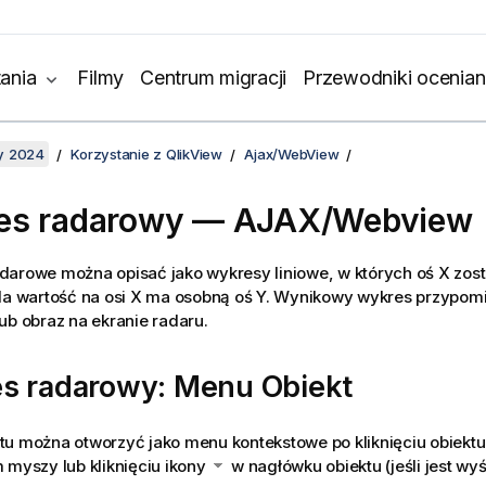
ania
Filmy
Centrum migracji
Przewodniki ocenian
y 2024
Korzystanie z QlikView
Ajax/WebView
es radarowy — AJAX/Webview
arowe można opisać jako wykresy liniowe, w których oś X zost
żda wartość na osi X ma osobną oś Y. Wynikowy wykres przypom
ub obraz na ekranie radaru.
s radarowy: Menu Obiekt
tu można otworzyć jako menu kontekstowe po kliknięciu obiekt
 myszy lub kliknięciu ikony
w nagłówku obiektu (jeśli jest wyś