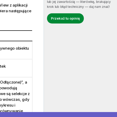
lub jej zawartością — literówkę, brakujący
ew z aplikacji
krok lub błąd techniczny — daj nam znać!
iera następujące
Przekaż tu opinię
ywnego obiektu
tek
(Odłączone)”, a
 powodują
iwe są selekcje z
lko wówczas, gdy
wykresu i
porównywanie