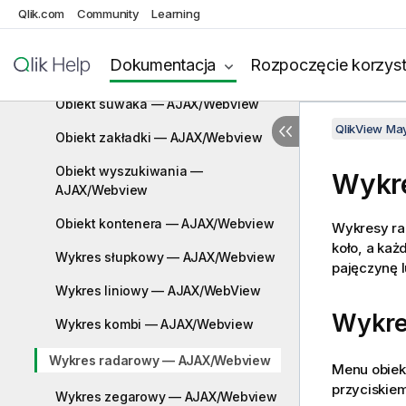
Obiekt tekstu — AJAX/Webview
Qlik.com
Community
Learning
Obiekt linii/strzałki — AJAX/Webview
Dokumentacja
Rozpoczęcie korzyst
Obiekt kalendarza — AJAX/Webview
Obiekt suwaka — AJAX/Webview
QlikView Ma
Obiekt zakładki — AJAX/Webview
Obiekt wyszukiwania —
Wykr
AJAX/Webview
Obiekt kontenera — AJAX/Webview
Wykresy rad
koło, a ka
Wykres słupkowy — AJAX/Webview
pajęczynę l
Wykres liniowy — AJAX/WebView
Wykre
Wykres kombi — AJAX/Webview
Wykres radarowy — AJAX/Webview
Menu obiek
przyciskiem
Wykres zegarowy — AJAX/Webview