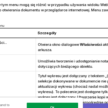
w tym menu mogą się różnić w przypadku używania widoku WebVi
ub otwierania dokumentu w przeglądarce internetowej. Menu zaw
enu
Szczegóły
ci...
Otwiera okno dialogowe
Właściwości
akt
arkusza.
Umożliwia tworzenie i udostępnianie nota
dotyczących bieżącego obiektu.
Tytuł wykresu jest dołączany z tekstem „
selekcje dokonywane w dokumencie nie
aktualizacji wykresu (chociaż nadal możl
wykresu). To polecenie jest dostępne ty
wykres jest dołączony. Utworzenie kopii 
odłączenie jej umożliwia bezpośrednie 
 and to
kopii oraz oryginału.
Ok