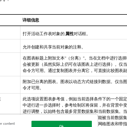
详细信息
打开活动工作表对象的
属性
对话框。
允许创建和共享当前对象的注释。
在图表标题上附加文本“（分离）”。当在文档中进行选
会被更新（虽然实际上仍可在该图表上进行选择）。仅
命令方可用。通过复制图表并分离它，可直接比较图表
附加已分离的图表。图表以动态方式链接到数据。仅当
令才可用。
值
此选项设置图表参考值，例如当前选择条件下的一个固
中进行进一步选择时，参考绘制区将保留，并在背景中
进行调整，以始终包含最多背景数据集和当前数据集。
制在参考图的顶部。参考图的某些部分可能被当前数据集
形图、线图、组合图、雷达图、散点图、网格图表和带
er content
Ok