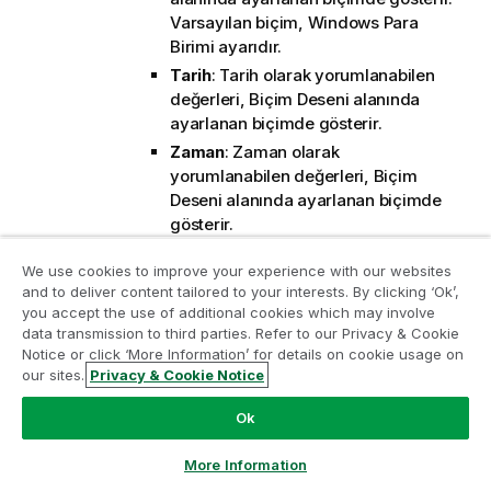
Varsayılan biçim, Windows Para
Birimi ayarıdır.
Tarih
: Tarih olarak yorumlanabilen
değerleri,
Biçim Deseni
alanında
ayarlanan biçimde gösterir.
Zaman
: Zaman olarak
yorumlanabilen değerleri,
Biçim
Deseni
alanında ayarlanan biçimde
gösterir.
Zaman Damgası
: Tarih ve zaman
We use cookies to improve your experience with our websites
olarak yorumlanabilen değerleri,
and to deliver content tailored to your interests. By clicking ‘Ok’,
Biçim Deseni
alanında ayarlanan
you accept the use of additional cookies which may involve
biçimde gösterir.
data transmission to third parties. Refer to our Privacy & Cookie
Analiz Modernleştirme Programına katılın
Aralık
: Zamanı, sıralı zaman
Notice or click ‘More Information’ for details on cookie usage on
our sites.
Privacy & Cookie Notice
artımları olarak gösterir (örn. format
Analiz Modernleştirme Programı ile değerli QlikView
= mm, değeri, takvimin
uygulamalarınızı ödün vermeden modernleştirin.
Bize
Ok
başlangıcından itibaren dakika
ulaşmak
ve daha fazla bilgi almak için buraya tıklayın:
sayısı olarak gösterir
ampquestions@qlik.com
More Information
(1899:12:30:24:00)).