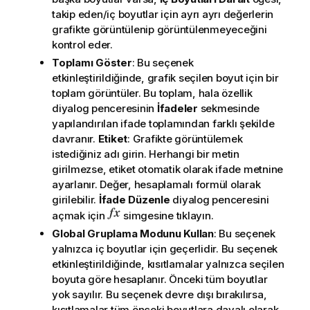
takip eden/iç boyutlar için ayrı ayrı değerlerin
grafikte görüntülenip görüntülenmeyeceğini
kontrol eder.
Toplamı Göster
: Bu seçenek
etkinleştirildiğinde, grafik seçilen boyut için bir
toplam görüntüler. Bu toplam, hala özellik
diyalog penceresinin
İfadeler
sekmesinde
yapılandırılan ifade toplamından farklı şekilde
davranır.
Etiket
: Grafikte görüntülemek
istediğiniz adı girin. Herhangi bir metin
girilmezse, etiket otomatik olarak ifade metnine
ayarlanır. Değer, hesaplamalı formül olarak
girilebilir.
İfade Düzenle
diyalog penceresini
açmak için
simgesine tıklayın.
Global Gruplama Modunu Kullan
: Bu seçenek
yalnızca iç boyutlar için geçerlidir. Bu seçenek
etkinleştirildiğinde, kısıtlamalar yalnızca seçilen
boyuta göre hesaplanır. Önceki tüm boyutlar
yok sayılır. Bu seçenek devre dışı bırakılırsa,
kısıtlamalar tüm önceki boyutlara dayalı olarak