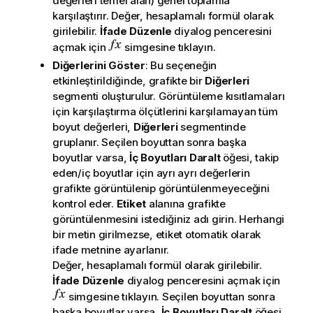
değerleri temel alan) genel toplamla
karşılaştırır. Değer, hesaplamalı formül olarak
girilebilir.
İfade Düzenle
diyalog penceresini
açmak için
simgesine tıklayın.
Diğerlerini Göster
: Bu seçeneğin
etkinleştirildiğinde, grafikte bir
Diğerleri
segmenti oluşturulur. Görüntüleme kısıtlamaları
için karşılaştırma ölçütlerini karşılamayan tüm
boyut değerleri,
Diğerleri
segmentinde
gruplanır. Seçilen boyuttan sonra başka
boyutlar varsa,
İç Boyutları Daralt
öğesi, takip
eden/iç boyutlar için ayrı ayrı değerlerin
grafikte görüntülenip görüntülenmeyeceğini
kontrol eder.
Etiket
alanına grafikte
görüntülenmesini istediğiniz adı girin. Herhangi
bir metin girilmezse, etiket otomatik olarak
ifade metnine ayarlanır.
Değer, hesaplamalı formül olarak girilebilir.
İfade Düzenle
diyalog penceresini açmak için
simgesine tıklayın. Seçilen boyuttan sonra
başka boyutlar varsa,
İç Boyutları Daralt
öğesi,