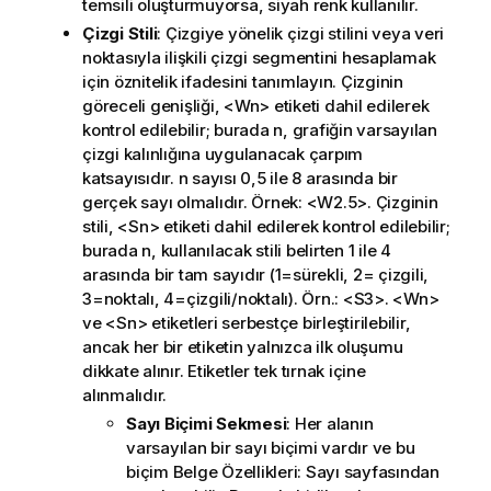
temsili oluşturmuyorsa, siyah renk kullanılır.
Çizgi Stili
: Çizgiye yönelik çizgi stilini veya veri
noktasıyla ilişkili çizgi segmentini hesaplamak
için öznitelik ifadesini tanımlayın. Çizginin
göreceli genişliği, <Wn> etiketi dahil edilerek
kontrol edilebilir; burada n, grafiğin varsayılan
çizgi kalınlığına uygulanacak çarpım
katsayısıdır. n sayısı 0,5 ile 8 arasında bir
gerçek sayı olmalıdır. Örnek: <W2.5>. Çizginin
stili, <Sn> etiketi dahil edilerek kontrol edilebilir;
burada n, kullanılacak stili belirten 1 ile 4
arasında bir tam sayıdır (1=sürekli, 2= çizgili,
3=noktalı, 4=çizgili/noktalı). Örn.: <S3>. <Wn>
ve <Sn> etiketleri serbestçe birleştirilebilir,
ancak her bir etiketin yalnızca ilk oluşumu
dikkate alınır. Etiketler tek tırnak içine
alınmalıdır.
Sayı Biçimi Sekmesi
: Her alanın
varsayılan bir sayı biçimi vardır ve bu
biçim Belge Özellikleri: Sayı sayfasından