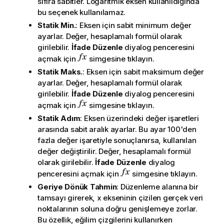
sıfıra sabitler. Logaritmik eksen kullanıldığında
bu seçenek kullanılamaz.
Statik Min.
: Eksen için sabit minimum değer
ayarlar. Değer, hesaplamalı formül olarak
girilebilir.
İfade Düzenle
diyalog penceresini
açmak için
simgesine tıklayın.
Statik Maks.
: Eksen için sabit maksimum değer
ayarlar. Değer, hesaplamalı formül olarak
girilebilir.
İfade Düzenle
diyalog penceresini
açmak için
simgesine tıklayın.
Statik Adım
: Eksen üzerindeki değer işaretleri
arasında sabit aralık ayarlar. Bu ayar 100'den
fazla değer işaretiyle sonuçlanırsa, kullanılan
değer değiştirilir. Değer, hesaplamalı formül
olarak girilebilir.
İfade Düzenle
diyalog
penceresini açmak için
simgesine tıklayın.
Geriye Dönük Tahmin
: Düzenleme alanına bir
tamsayı girerek, x ekseninin çizilen gerçek veri
noktalarının soluna doğru genişlemeye zorlar.
Bu özellik, eğilim çizgilerini kullanırken