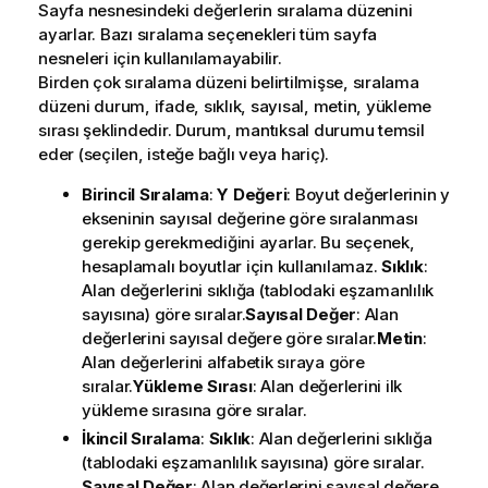
Sayfa nesnesindeki değerlerin sıralama düzenini
ayarlar. Bazı sıralama seçenekleri tüm sayfa
nesneleri için kullanılamayabilir.
Birden çok sıralama düzeni belirtilmişse, sıralama
düzeni durum, ifade, sıklık, sayısal, metin, yükleme
sırası şeklindedir.
Durum
, mantıksal durumu temsil
eder (seçilen, isteğe bağlı veya hariç).
Birincil Sıralama
:
Y Değeri
: Boyut değerlerinin y
ekseninin sayısal değerine göre sıralanması
gerekip gerekmediğini ayarlar. Bu seçenek,
hesaplamalı boyutlar için kullanılamaz.
Sıklık
:
Alan değerlerini sıklığa (tablodaki eşzamanlılık
sayısına) göre sıralar.
Sayısal Değer
: Alan
değerlerini sayısal değere göre sıralar.
Metin
:
Alan değerlerini alfabetik sıraya göre
sıralar.
Yükleme Sırası
: Alan değerlerini ilk
yükleme sırasına göre sıralar.
İkincil Sıralama
:
Sıklık
: Alan değerlerini sıklığa
(tablodaki eşzamanlılık sayısına) göre sıralar.
Sayısal Değer
: Alan değerlerini sayısal değere