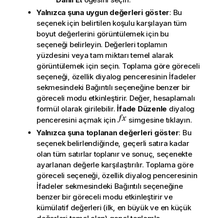
Yalnızca şuna uygun değerleri göster
: Bu
seçenek için belirtilen koşulu karşılayan tüm
boyut değerlerini görüntülemek için bu
seçeneği belirleyin. Değerleri toplamın
yüzdesini veya tam miktarı temel alarak
görüntülemek için seçin.
Toplama göre göreceli
seçeneği, özellik diyalog penceresinin
İfadeler
sekmesindeki
Bağıntılı
seçeneğine benzer bir
göreceli modu etkinleştirir. Değer, hesaplamalı
formül olarak girilebilir.
İfade Düzenle
diyalog
penceresini açmak için
simgesine tıklayın.
Yalnızca şuna toplanan değerleri göster
: Bu
seçenek belirlendiğinde, geçerli satıra kadar
olan tüm satırlar toplanır ve sonuç, seçenekte
ayarlanan değerle karşılaştırılır.
Toplama göre
göreceli
seçeneği, özellik diyalog penceresinin
İfadeler
sekmesindeki
Bağıntılı
seçeneğine
benzer bir göreceli modu etkinleştirir ve
kümülatif değerleri (ilk, en büyük ve en küçük