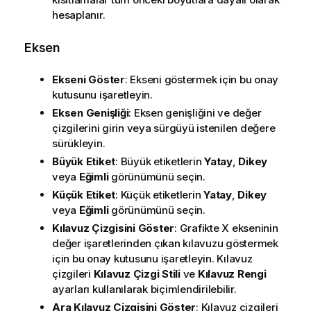
hesaplanır.
Eksen
Ekseni Göster
: Ekseni göstermek için bu onay
kutusunu işaretleyin.
Eksen Genişliği
: Eksen genişliğini ve değer
çizgilerini girin veya sürgüyü istenilen değere
sürükleyin.
Büyük Etiket
: Büyük etiketlerin
Yatay
,
Dikey
veya
Eğimli
görünümünü seçin.
Küçük Etiket
: Küçük etiketlerin
Yatay
,
Dikey
veya
Eğimli
görünümünü seçin.
Kılavuz Çizgisini Göster
: Grafikte X ekseninin
değer işaretlerinden çıkan kılavuzu göstermek
için bu onay kutusunu işaretleyin. Kılavuz
çizgileri
Kılavuz Çizgi Stili
ve
Kılavuz Rengi
ayarları kullanılarak biçimlendirilebilir.
Ara Kılavuz Çizgisini Göster
: Kılavuz çizgileri