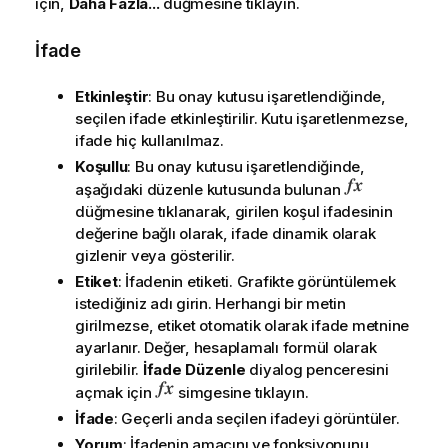
için,
Daha Fazla...
düğmesine tıklayın.
İfade
Etkinleştir
: Bu onay kutusu işaretlendiğinde,
seçilen ifade etkinleştirilir. Kutu işaretlenmezse,
ifade hiç kullanılmaz.
Koşullu
: Bu onay kutusu işaretlendiğinde,
aşağıdaki düzenle kutusunda bulunan
düğmesine tıklanarak, girilen koşul ifadesinin
değerine bağlı olarak, ifade dinamik olarak
gizlenir veya gösterilir.
Etiket
: İfadenin etiketi. Grafikte görüntülemek
istediğiniz adı girin. Herhangi bir metin
girilmezse, etiket otomatik olarak ifade metnine
ayarlanır. Değer, hesaplamalı formül olarak
girilebilir.
İfade Düzenle
diyalog penceresini
açmak için
simgesine tıklayın.
İfade
: Geçerli anda seçilen ifadeyi görüntüler.
Yorum
: İfadenin amacını ve fonksiyonunu