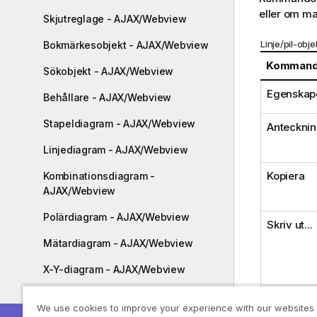
eller om m
Skjutreglage - AJAX/Webview
Linje/pil-o
Bokmärkesobjekt - AJAX/Webview
Komman
Sökobjekt - AJAX/Webview
Egenskape
Behållare - AJAX/Webview
Stapeldiagram - AJAX/Webview
Antecknin
Linjediagram - AJAX/Webview
Kopiera
Kombinationsdiagram -
AJAX/Webview
Polärdiagram - AJAX/Webview
Skriv ut...
Mätardiagram - AJAX/Webview
X-Y-diagram - AJAX/Webview
Rutnätsdiagram - AJAX/Webview
Skicka till
We use cookies to improve your experience with our websites