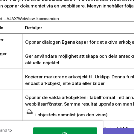
an öppnar dokumentet via en webbläsare. Menyn innehåller fö
bjekt – AJAX/WebView-kommandon
do
Detaljer
r...
Öppnar dialogen
Egenskaper
för det aktiva arkobje
gar
Ger användare möjlighet att skapa och dela anteck
aktuella objektet.
Kopierar markerade arkobjekt till Urklipp. Denna fun
endast arkobjekt, inte data eller bilder.
Öppnar de valda arkobjekten i tabellformat i ett ann
webbläsarfönster. Samma resultat uppnås om man k
i objektets namnlist (om den visas).
 Excel
Exporterar möjliga (inklusive valda) värden till Mic
 and to
Ok