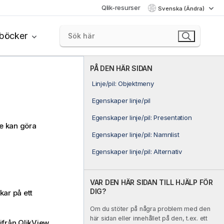
Qlik-resurser
Svenska (Ändra)
böcker
PÅ DEN HÄR SIDAN
Linje/pil: Objektmeny
Egenskaper linje/pil
Egenskaper linje/pil: Presentation
nje kan göra
Egenskaper linje/pil: Namnlist
Egenskaper linje/pil: Alternativ
VAR DEN HÄR SIDAN TILL HJÄLP FÖR
DIG?
ar på ett
Om du stöter på några problem med den
här sidan eller innehållet på den, t.ex. ett
från QlikView