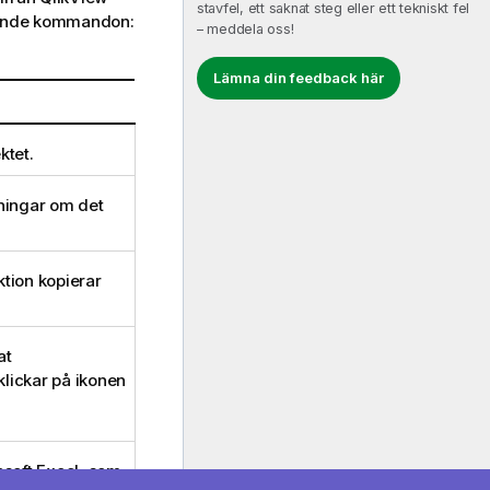
stavfel, ett saknat steg eller ett tekniskt fel
ljande kommandon:
– meddela oss!
Lämna din feedback här
ktet.
ningar om det
ktion kopierar
at
lickar på ikonen
rosoft Excel, som