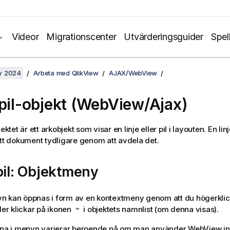
Videor
Migrationscenter
Utvärderingsguider
Spel
y 2024
Arbeta med QlikView
AJAX/WebView
/pil-objekt (WebView/Ajax)
jektet är ett arkobjekt som visar en linje eller pil i layouten. En li
ett dokument tydligare genom att avdela det.
pil: Objektmeny
 kan öppnas i form av en kontextmeny genom att du högerklick
ler klickar på ikonen
i objektets namnlist (om denna visas).
 i menyn varierar beroende på om man använder WebView ini