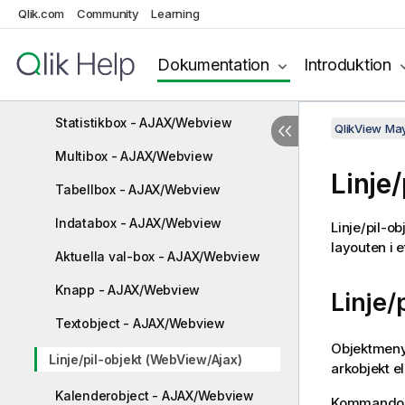
Qlik.com
Community
Learning
Verktygsfält
Lager
Dokumentation
Introduktion
Listbox – AJAX/Webview
Statistikbox - AJAX/Webview
QlikView Ma
Multibox - AJAX/Webview
Linje
Tabellbox - AJAX/Webview
Indatabox - AJAX/Webview
Linje/pil-ob
layouten i 
Aktuella val-box - AJAX/Webview
Knapp - AJAX/Webview
Linje/
Textobject - AJAX/Webview
Objektmenyn
Linje/pil-objekt (WebView/Ajax)
arkobjekt el
Kalenderobject - AJAX/Webview
Kommandona