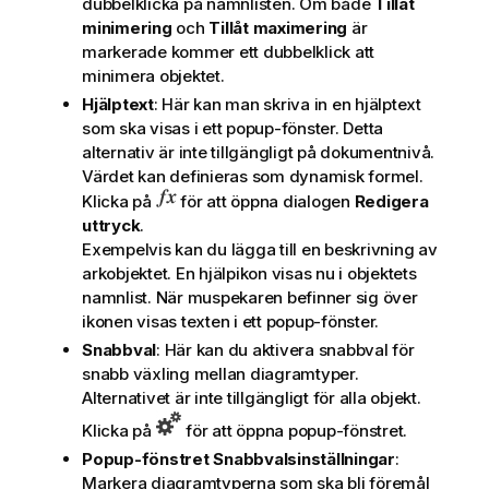
dubbelklicka på namnlisten. Om både
Tillåt
minimering
och
Tillåt maximering
är
markerade kommer ett dubbelklick att
minimera objektet.
Hjälptext
: Här kan man skriva in en hjälptext
som ska visas i ett popup-fönster. Detta
alternativ är inte tillgängligt på dokumentnivå.
Värdet kan definieras som dynamisk formel.
Klicka på
för att öppna dialogen
Redigera
uttryck
.
Exempelvis kan du lägga till en beskrivning av
arkobjektet. En hjälpikon visas nu i objektets
namnlist. När muspekaren befinner sig över
ikonen visas texten i ett popup-fönster.
Snabbval
: Här kan du aktivera snabbval för
snabb växling mellan diagramtyper.
Alternativet är inte tillgängligt för alla objekt.
Klicka på
för att öppna popup-fönstret.
Popup-fönstret Snabbvalsinställningar
:
Markera diagramtyperna som ska bli föremål