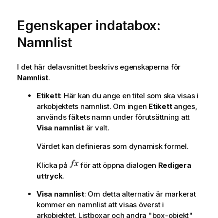
f
o
Egenskaper indatabox:
r
m
Namnlist
a
t
I det här delavsnittet beskrivs egenskaperna för
i
Namnlist
.
o
n
Etikett
: Här kan du ange en titel som ska visas i
arkobjektets namnlist. Om ingen
Etikett
anges,
används fältets namn under förutsättning att
Visa namnlist
är valt.
Värdet kan definieras som dynamisk formel.
Klicka på
för att öppna dialogen
Redigera
uttryck
.
Visa namnlist
: Om detta alternativ är markerat
kommer en namnlist att visas överst i
arkobjektet. Listboxar och andra "box-objekt"