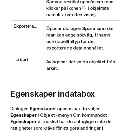
Samma resultat uppnås om man
klickar på ikonen
i objektets
namnlist (om den visas).
Exportera...
Öppnar dialogen
Spara som
där
man kan ange sökväg, filnamn
och (tabell)filtyp för det
exporterade datainnehållet.
Ta bort
Avlägsnar det valda objektet från
arket.
Egenskaper indatabox
Dialogen
Egenskaper
öppnas när du väljer
Egenskaper
i
Objekt
-menyn Om kommandot
Egenskaper
är inaktivt har du antagligen inte de
rättigheter som krävs för att göra ändringar i