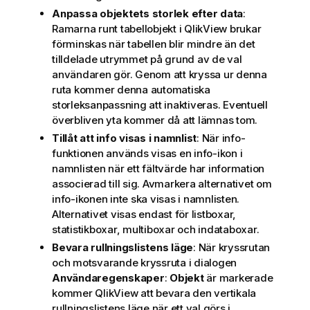
Anpassa objektets storlek efter data
:
Ramarna runt tabellobjekt i QlikView brukar
förminskas när tabellen blir mindre än det
tilldelade utrymmet på grund av de val
användaren gör. Genom att kryssa ur denna
ruta kommer denna automatiska
storleksanpassning att inaktiveras. Eventuell
överbliven yta kommer då att lämnas tom.
Tillåt att info visas i namnlist
: När info-
funktionen används visas en info-ikon i
namnlisten när ett fältvärde har information
associerad till sig. Avmarkera alternativet om
info-ikonen inte ska visas i namnlisten.
Alternativet visas endast för listboxar,
statistikboxar, multiboxar och indataboxar.
Bevara rullningslistens läge
: När kryssrutan
och motsvarande kryssruta i dialogen
Användaregenskaper
:
Objekt
är markerade
kommer QlikView att bevara den vertikala
rullningslistens läge när ett val görs i