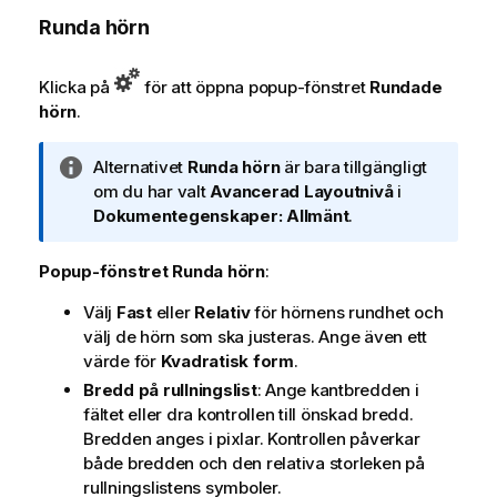
Runda hörn
Klicka på
för att öppna popup-fönstret
Rundade
hörn
.
A
Alternativet
Runda hörn
är bara tillgängligt
n
om du har valt
Avancerad
Layoutnivå
i
t
Dokumentegenskaper: Allmänt
.
e
c
Popup-fönstret Runda hörn
:
k
Välj
Fast
eller
Relativ
för hörnens rundhet och
n
välj de hörn som ska justeras. Ange även ett
i
värde för
Kvadratisk form
.
n
g
Bredd på rullningslist
: Ange kantbredden i
o
fältet eller dra kontrollen till önskad bredd.
m
Bredden anges i pixlar. Kontrollen påverkar
i
både bredden och den relativa storleken på
n
rullningslistens symboler.