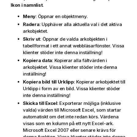
Ikon i namnlist
.
Meny
: Öppnar en objektmeny.
Radera
: Upphäver alla aktuella val i det aktiva
arkobjektet.
Skriv ut
: Öppnar de valda arkobjekten i
tabellformat i ett annat webbläsarfönster. Vissa
klienter stöder inte denna inställning!
Kopiera data
: Kopierar alla fältvärden i
arkobjektet. Vissa klienter stöder inte denna
inställning!
Kopiera bild till Urklipp
: Kopierar arkobjektet till
Urklipp i form av en bild. Vissa klienter stöder
inte denna inställning!
Skicka till Excel
: Exporterar möjliga (inklusive
valda) värden till Microsoft Excel, som startar
automatiskt om det inte redan körs. Värdena
visas som en kolumn på ett nytt Excel-ark.
Microsoft Excel 2007 eller senare krävs för
denna funktion. Vissa klienter stöder inte denna