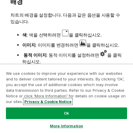
배경
차트의 배경을 설정합니다. 다음과 같은 옵션을 사용할 수
있습니다.
색
: 색을 선택하려면
을 클릭하십시오.
이미지
: 이미지를 변경하려면
을 클릭하십시오.
동적 이미지
: 동적 이미지를 설정하려면
을 클릭
하십시오.
선택 내용에 따라 변경되는 동적 배경 이미지
We use cookies to improve your experience with our websites
를 표시하려면 계산된 표현식을 입력하십시
and to deliver content tailored to your interests. By clicking ‘Ok’,
오.
you accept the use of additional cookies which may involve
data transmission to third parties. Refer to our Privacy & Cookie
Notice or click ‘More Information’ for details on cookie usage on
분석 현대화 프로그램에 참여
배경 투명도
our sites.
Privacy & Cookie Notice
분석 현대화 프로그램으로 귀중한 QlikView 앱을 손상시키지
Ok
배경 투명도를 설정하려면
을 클릭하십시오. 상자에 값
않고 현대화하십시오.
여기를 클릭
하여 자세한 내용을 참조하
을 입력하거나 슬라이더를 끌어 투명도를 설정할 수 있습
거나 다음에 연결하십시오.
ampquestions@qlik.com
More Information
니다.