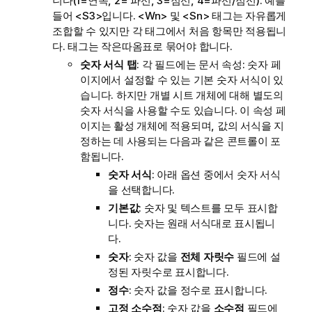
니다(1=연속, 2= 파선, 3=점선, 4=파선/점선). 예를
들어 <S3>입니다. <Wn> 및 <Sn> 태그는 자유롭게
조합할 수 있지만 각 태그에서 처음 항목만 적용됩니
다. 태그는 작은따옴표로 묶어야 합니다.
숫자 서식 탭
: 각 필드에는 문서 속성: 숫자 페
이지에서 설정할 수 있는 기본 숫자 서식이 있
습니다. 하지만 개별 시트 개체에 대해 별도의
숫자 서식을 사용할 수도 있습니다. 이 속성 페
이지는 활성 개체에 적용되며, 값의 서식을 지
정하는 데 사용되는 다음과 같은 콘트롤이 포
함됩니다.
숫자 서식
: 아래 옵션 중에서 숫자 서식
을 선택합니다.
기본값
: 숫자 및 텍스트를 모두 표시합
니다. 숫자는 원래 서식대로 표시됩니
다.
숫자
: 숫자 값을
전체 자릿수
필드에 설
정된 자릿수로 표시합니다.
정수
: 숫자 값을 정수로 표시합니다.
고정 소수점
: 숫자 값을
소수점
필드에